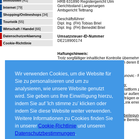
Immobilien
[41]
HRB 631890 Registergericht Ulm
Gerichtsstand Langenargen
Internet
[79]
Amtsgericht Tettnang
Shopping/Onlineshops
[34]
Geschäftsführer:
Touristik
[55]
Dipl. Ing. (FH) Tobias Briel
Dipl. Ing. (FH) Benedikt Briel
Wirtschaft / Handel
[66]
Datenschutzerklaerung
Umsatzsteuer-ID-Nummer
DE218900174
Cookie-Richtlinie
Haftungshinweis:
Trotz sorgfältiger inhaltlicher Kontrolle übernehm
der verlinkten Seiten sind ausschließlich deren B
Bildnachweis:
Wir verwenden Cookies, um die Website für
business team 3202137 Ⓒ Dimitrije Paunovic - 
Sie zu personalisieren und um zu
Informationen zur Online-Streitbeilegung:
analysieren, wie unsere Website genutzt
Die EU-Kommission stellt eine Internetplattform z
Die OS-Plattform dient als Anlaufstelle zur außer
wird. Sie geben uns Ihre Einwilligung hierzu,
Verpflichtungen, die aus Online-Kaufverträgen 
Die OS-Plattform wird unter folgendem Link erre
indem Sie auf 'Ich stimme zu' klicken oder
indem Sie diese Website weiter verwenden.
Information nach dem Verbraucherstreitbeilegun
Weitere Informationen zu Cookies finden Sie
Es besteht keine Verpflichtung und keine Bereit
Verbraucherschlichtungsstelle.
in unserer
Cookie-Richtlinie
und unseren
Datenschutzbestimmungen
.