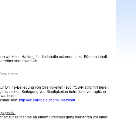
en wir keine Haftung für die Inhalte externer Links. Für den Inhalt
etreiber verantwortlich.
Fotolia.com
ur Online-Beilegung von Streitigkeiten (sog. "OS-Plattform") bereit.
gerichtlichen Beilegung von Streitigkeiten betreffend vertragliche
erwachsen.
ichbar sein:
http://ec.europa.eu/consumers/odr
gsgesetz:
schaft zur Teilnahme an einem Streitbeilegungsverfahren vor einer