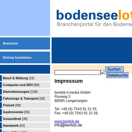
Branchen
Eintrag bearbeiten
Beruf & Bildung
[15]
Impressum
Computer und EDV
[89]
Dienstleistungen
[130]
bentob it media GmbH
Flurweg 3
Fahrzeuge & Transport
[20]
88085 Langenargen
Freizeit
[58]
Tel: +49 (0) 7543 91 31 55
Gastronomie
[35]
Fax: +49 (0) 7543 91 31 56
Gesundheit
[35]
www.bentob.de
Handwerk
[63]