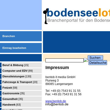
Branchen
Eintrag bearbeiten
Beruf & Bildung
[15]
Impressum
Computer und EDV
[89]
Dienstleistungen
[130]
bentob it media GmbH
Flurweg 3
Fahrzeuge & Transport
[20]
88085 Langenargen
Freizeit
[58]
Tel: +49 (0) 7543 91 31 55
Gastronomie
[35]
Fax: +49 (0) 7543 91 31 56
Gesundheit
[35]
www.bentob.de
Handwerk
[63]