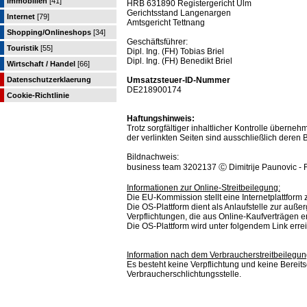
Immobilien
[41]
HRB 631890 Registergericht Ulm
Gerichtsstand Langenargen
Internet
[79]
Amtsgericht Tettnang
Shopping/Onlineshops
[34]
Geschäftsführer:
Touristik
[55]
Dipl. Ing. (FH) Tobias Briel
Dipl. Ing. (FH) Benedikt Briel
Wirtschaft / Handel
[66]
Datenschutzerklaerung
Umsatzsteuer-ID-Nummer
DE218900174
Cookie-Richtlinie
Haftungshinweis:
Trotz sorgfältiger inhaltlicher Kontrolle übernehm
der verlinkten Seiten sind ausschließlich deren B
Bildnachweis:
business team 3202137 Ⓒ Dimitrije Paunovic - 
Informationen zur Online-Streitbeilegung:
Die EU-Kommission stellt eine Internetplattform z
Die OS-Plattform dient als Anlaufstelle zur außer
Verpflichtungen, die aus Online-Kaufverträgen 
Die OS-Plattform wird unter folgendem Link erre
Information nach dem Verbraucherstreitbeilegun
Es besteht keine Verpflichtung und keine Bereit
Verbraucherschlichtungsstelle.