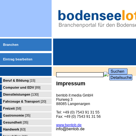
Branchen
Eintrag bearbeiten
Beruf & Bildung
[15]
Impressum
Computer und EDV
[89]
Dienstleistungen
[130]
bentob it media GmbH
Flurweg 3
Fahrzeuge & Transport
[20]
88085 Langenargen
Freizeit
[58]
Tel: +49 (0) 7543 91 31 55
Gastronomie
[35]
Fax: +49 (0) 7543 91 31 56
Gesundheit
[35]
www.bentob.de
Handwerk
[63]