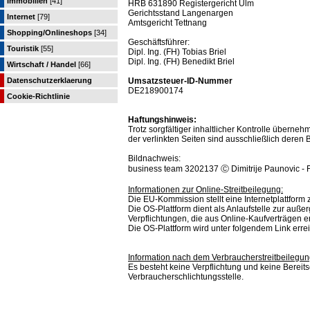
Immobilien
[41]
HRB 631890 Registergericht Ulm
Gerichtsstand Langenargen
Internet
[79]
Amtsgericht Tettnang
Shopping/Onlineshops
[34]
Geschäftsführer:
Touristik
[55]
Dipl. Ing. (FH) Tobias Briel
Dipl. Ing. (FH) Benedikt Briel
Wirtschaft / Handel
[66]
Datenschutzerklaerung
Umsatzsteuer-ID-Nummer
DE218900174
Cookie-Richtlinie
Haftungshinweis:
Trotz sorgfältiger inhaltlicher Kontrolle übernehm
der verlinkten Seiten sind ausschließlich deren B
Bildnachweis:
business team 3202137 Ⓒ Dimitrije Paunovic - 
Informationen zur Online-Streitbeilegung:
Die EU-Kommission stellt eine Internetplattform z
Die OS-Plattform dient als Anlaufstelle zur außer
Verpflichtungen, die aus Online-Kaufverträgen 
Die OS-Plattform wird unter folgendem Link erre
Information nach dem Verbraucherstreitbeilegun
Es besteht keine Verpflichtung und keine Bereit
Verbraucherschlichtungsstelle.