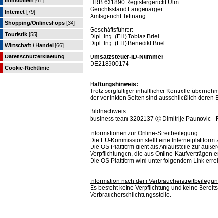
Immobilien
[41]
HRB 631890 Registergericht Ulm
Gerichtsstand Langenargen
Internet
[79]
Amtsgericht Tettnang
Shopping/Onlineshops
[34]
Geschäftsführer:
Touristik
[55]
Dipl. Ing. (FH) Tobias Briel
Dipl. Ing. (FH) Benedikt Briel
Wirtschaft / Handel
[66]
Datenschutzerklaerung
Umsatzsteuer-ID-Nummer
DE218900174
Cookie-Richtlinie
Haftungshinweis:
Trotz sorgfältiger inhaltlicher Kontrolle übernehm
der verlinkten Seiten sind ausschließlich deren B
Bildnachweis:
business team 3202137 Ⓒ Dimitrije Paunovic - 
Informationen zur Online-Streitbeilegung:
Die EU-Kommission stellt eine Internetplattform z
Die OS-Plattform dient als Anlaufstelle zur außer
Verpflichtungen, die aus Online-Kaufverträgen 
Die OS-Plattform wird unter folgendem Link erre
Information nach dem Verbraucherstreitbeilegun
Es besteht keine Verpflichtung und keine Bereit
Verbraucherschlichtungsstelle.