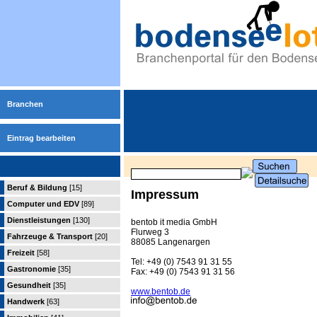
Branchen
Eintrag bearbeiten
Beruf & Bildung
[15]
Impressum
Computer und EDV
[89]
Dienstleistungen
[130]
bentob it media GmbH
Flurweg 3
Fahrzeuge & Transport
[20]
88085 Langenargen
Freizeit
[58]
Tel: +49 (0) 7543 91 31 55
Gastronomie
[35]
Fax: +49 (0) 7543 91 31 56
Gesundheit
[35]
www.bentob.de
Handwerk
[63]