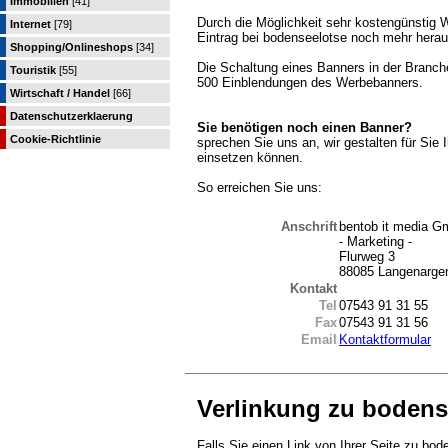
Immobilien
[41]
Durch die Möglichkeit sehr kostengünstig 
Internet
[79]
Eintrag bei bodenseelotse noch mehr herau
Shopping/Onlineshops
[34]
Die Schaltung eines Banners in der Branche
Touristik
[55]
500 Einblendungen des Werbebanners.
Wirtschaft / Handel
[66]
Datenschutzerklaerung
Sie benötigen noch einen Banner?
Cookie-Richtlinie
sprechen Sie uns an, wir gestalten für Sie
einsetzen können.
So erreichen Sie uns:
Anschrift
bentob it media 
- Marketing -
Flurweg 3
88085 Langenarge
Kontakt
Tel
07543 91 31 55
Fax
07543 91 31 56
Email
Kontaktformular
Verlinkung zu bodens
Falls Sie einen Link von Ihrer Seite zu bod