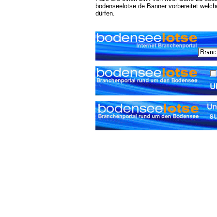
bodenseelotse.de Banner vorbereitet welch
dürfen.