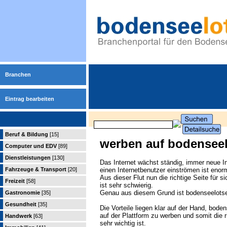
Branchen
Eintrag bearbeiten
Beruf & Bildung
[15]
werben auf bodensee
Computer und EDV
[89]
Dienstleistungen
[130]
Das Internet wächst ständig, immer neue In
Fahrzeuge & Transport
[20]
einen Internetbenutzer einströmen ist enor
Aus dieser Flut nun die richtige Seite für 
Freizeit
[58]
ist sehr schwierig.
Genau aus diesem Grund ist bodenseelotse
Gastronomie
[35]
Gesundheit
[35]
Die Vorteile liegen klar auf der Hand, bode
auf der Plattform zu werben und somit die r
Handwerk
[63]
sehr wichtig ist.