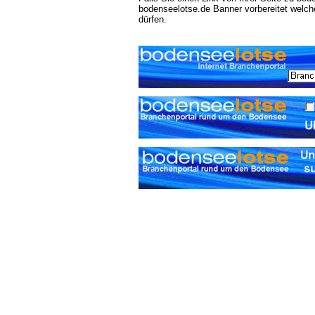
bodenseelotse.de Banner vorbereitet welch
dürfen.