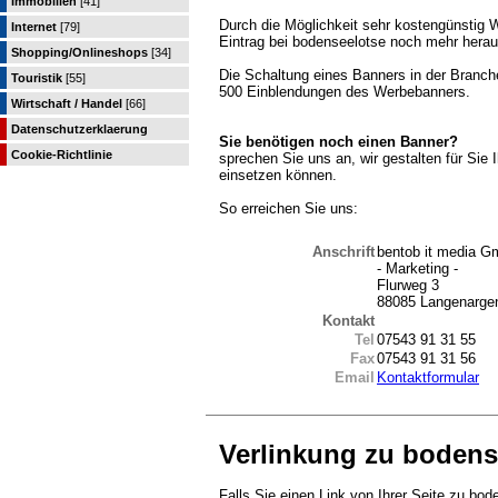
Immobilien
[41]
Durch die Möglichkeit sehr kostengünstig 
Internet
[79]
Eintrag bei bodenseelotse noch mehr herau
Shopping/Onlineshops
[34]
Die Schaltung eines Banners in der Branche
Touristik
[55]
500 Einblendungen des Werbebanners.
Wirtschaft / Handel
[66]
Datenschutzerklaerung
Sie benötigen noch einen Banner?
Cookie-Richtlinie
sprechen Sie uns an, wir gestalten für Sie
einsetzen können.
So erreichen Sie uns:
Anschrift
bentob it media 
- Marketing -
Flurweg 3
88085 Langenarge
Kontakt
Tel
07543 91 31 55
Fax
07543 91 31 56
Email
Kontaktformular
Verlinkung zu bodens
Falls Sie einen Link von Ihrer Seite zu bod