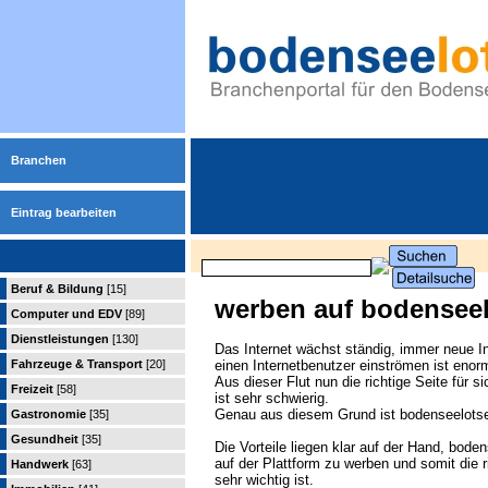
Branchen
Eintrag bearbeiten
Beruf & Bildung
[15]
werben auf bodensee
Computer und EDV
[89]
Dienstleistungen
[130]
Das Internet wächst ständig, immer neue In
Fahrzeuge & Transport
[20]
einen Internetbenutzer einströmen ist enor
Aus dieser Flut nun die richtige Seite für 
Freizeit
[58]
ist sehr schwierig.
Genau aus diesem Grund ist bodenseelotse
Gastronomie
[35]
Gesundheit
[35]
Die Vorteile liegen klar auf der Hand, bode
auf der Plattform zu werben und somit die r
Handwerk
[63]
sehr wichtig ist.