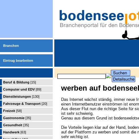
Branchen
Eintrag bearbeiten
Beruf & Bildung
[15]
werben auf bodensee
Computer und EDV
[89]
Dienstleistungen
[130]
Das Internet wächst ständig, immer neue In
Fahrzeuge & Transport
[20]
einen Internetbenutzer einströmen ist enor
Aus dieser Flut nun die richtige Seite für 
Freizeit
[58]
ist sehr schwierig.
Genau aus diesem Grund ist bodenseelotse
Gastronomie
[35]
Gesundheit
[35]
Die Vorteile liegen klar auf der Hand, bode
auf der Plattform zu werben und somit die r
Handwerk
[63]
sehr wichtig ist.