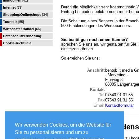
Immobilien
[41]
Durch die Möglichkeit sehr kostengünstig 
Internet
[79]
Eintrag bei bodenseelotse noch mehr herau
Shopping/Onlineshops
[34]
Die Schaltung eines Banners in der Branche
Touristik
[55]
500 Einblendungen des Werbebanners.
Wirtschaft / Handel
[66]
Datenschutzerklaerung
Sie benötigen noch einen Banner?
Cookie-Richtlinie
sprechen Sie uns an, wir gestalten für Sie
einsetzen können.
So erreichen Sie uns:
Anschrift
bentob it media 
- Marketing -
Flurweg 3
88085 Langenarge
Kontakt
Tel
07543 91 31 55
Fax
07543 91 31 56
Email
Kontaktformular
Wir verwenden Cookies, um die Website für
Verlinkung zu bodens
Sie zu personalisieren und um zu
Falls Sie einen Link von Ihrer Seite zu bod