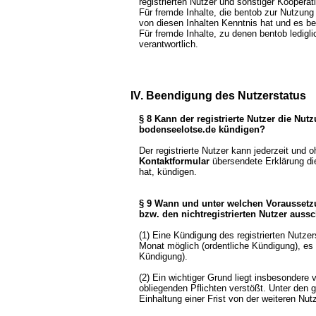
registrierten Nutzer und sonstiger Kooperat
Für fremde Inhalte, die bentob zur Nutzung 
von diesen Inhalten Kenntnis hat und es b
Für fremde Inhalte, zu denen bentob ledigli
verantwortlich.
IV. Beendigung des Nutzerstatus
§ 8 Kann der registrierte Nutzer die Nut
bodenseelotse.de kündigen?
Der registrierte Nutzer kann jederzeit und o
Kontaktformular
übersendete Erklärung die 
hat, kündigen.
§ 9 Wann und unter welchen Voraussetz
bzw. den nichtregistrierten Nutzer auss
(1) Eine Kündigung des registrierten Nutzer
Monat möglich (ordentliche Kündigung), es 
Kündigung).
(2) Ein wichtiger Grund liegt insbesondere
obliegenden Pflichten verstößt. Unter den 
Einhaltung einer Frist von der weiteren N