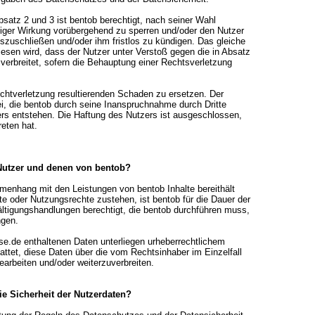
bsatz 2 und 3 ist bentob berechtigt, nach seiner Wahl
rtiger Wirkung vorübergehend zu sperren und/oder den Nutzer
zuschließen und/oder ihm fristlos zu kündigen. Das gleiche
iesen wird, dass der Nutzer unter Verstoß gegen die in Absatz
r verbreitet, sofern die Behauptung einer Rechtsverletzung
lichtverletzung resultierenden Schaden zu ersetzen. Der
rei, die bentob durch seine Inanspruchnahme durch Dritte
s entstehen. Die Haftung des Nutzers ist ausgeschlossen,
reten hat.
 Nutzer und denen von bentob?
menhang mit den Leistungen von bentob Inhalte bereithält
te oder Nutzungsrechte zustehen, ist bentob für die Dauer der
ältigungshandlungen berechtigt, die bentob durchführen muss,
ngen.
se.de enthaltenen Daten unterliegen urheberrechtlichem
attet, diese Daten über die vom Rechtsinhaber im Einzelfall
arbeiten und/oder weiterzuverbreiten.
ie Sicherheit der Nutzerdaten?