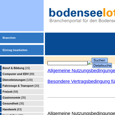
Branchen
Eintrag bearbeiten
Beruf & Bildung
[15]
Allgemeine Nutzungsbedingung
Computer und EDV
[89]
Dienstleistungen
[130]
Besondere Vertragsbedingung für
Fahrzeuge & Transport
[20]
Freizeit
[58]
Gastronomie
[35]
Gesundheit
[35]
Handwerk
[63]
Allgemeine Nutzungsbedingungen