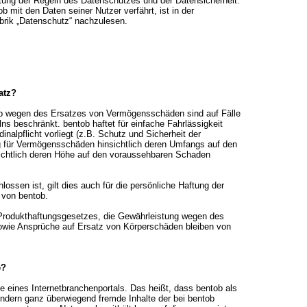
ltung der Regeln des Datenschutzes und der Datensicherheit.
 mit den Daten seiner Nutzer verfährt, ist in der
brik „Datenschutz“ nachzulesen.
atz?
b wegen des Ersatzes von Vermögensschäden sind auf Fälle
ns beschränkt. bentob haftet für einfache Fahrlässigkeit
inalpflicht vorliegt (z.B. Schutz und Sicherheit der
ng für Vermögensschäden hinsichtlich deren Umfangs auf den
chtlich deren Höhe auf den voraussehbaren Schaden
ossen ist, gilt dies auch für die persönliche Haftung der
n von bentob.
 Produkthaftungsgesetzes, die Gewährleistung wegen des
sowie Ansprüche auf Ersatz von Körperschäden bleiben von
e?
e eines Internetbranchenportals. Das heißt, dass bentob als
ondern ganz überwiegend fremde Inhalte der bei bentob