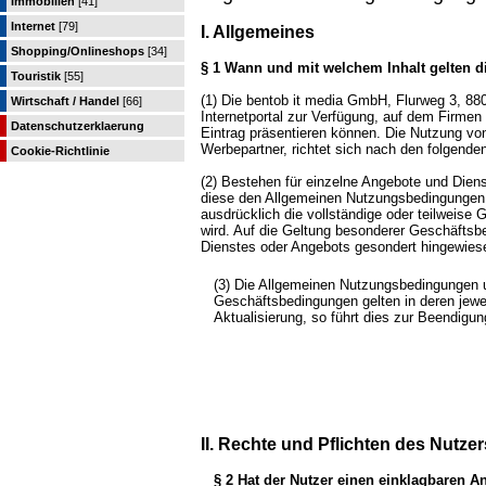
Immobilien
[41]
Internet
[79]
I. Allgemeines
Shopping/Onlineshops
[34]
§ 1 Wann und mit welchem Inhalt gelten
Touristik
[55]
(1) Die bentob it media GmbH, Flurweg 3, 8
Wirtschaft / Handel
[66]
Internetportal zur Verfügung, auf dem Firmen 
Datenschutzerklaerung
Eintrag präsentieren können. Die Nutzung von
Werbepartner, richtet sich nach den folgend
Cookie-Richtlinie
(2) Bestehen für einzelne Angebote und Die
diese den Allgemeinen Nutzungsbedingungen 
ausdrücklich die vollständige oder teilweis
wird. Auf die Geltung besonderer Geschäftsb
Dienstes oder Angebots gesondert hingewies
(3) Die Allgemeinen Nutzungsbedingungen u
Geschäftsbedingungen gelten in deren jewei
Aktualisierung, so führt dies zur Beendigu
II. Rechte und Pflichten des Nutzer
§ 2 Hat der Nutzer einen einklagbaren 