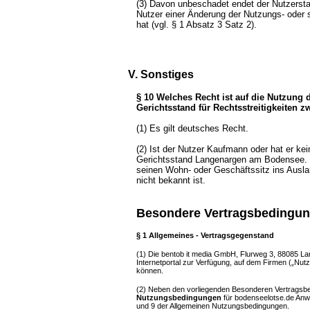
(3) Davon unbeschadet endet der Nutzersta
Nutzer einer Änderung der Nutzungs- oder
hat (vgl. § 1 Absatz 3 Satz 2).
V. Sonstiges
§ 10 Welches Recht ist auf die Nutzung 
Gerichtsstand für Rechtsstreitigkeiten 
(1) Es gilt deutsches Recht.
(2) Ist der Nutzer Kaufmann oder hat er kei
Gerichtsstand Langenargen am Bodensee. G
seinen Wohn- oder Geschäftssitz ins Ausla
nicht bekannt ist.
Besondere Vertragsbedingung
§ 1 Allgemeines - Vertragsgegenstand
(1)
Die bentob it media GmbH, Flurweg 3, 88085 Lang
Internetportal zur Verfügung, auf dem Firmen („Nut
können.
(2) Neben den vorliegenden Besonderen Vertragsbed
Nutzungsbedingungen
für bodenseelotse.de Anw
und 9 der Allgemeinen Nutzungsbedingungen.