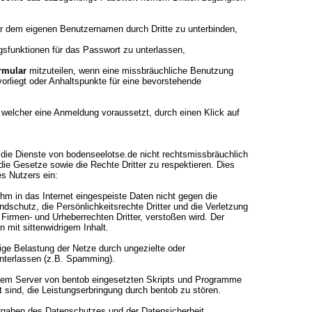
r dem eigenen Benutzernamen durch Dritte zu unterbinden,
gsfunktionen für das Passwort zu unterlassen,
rmular
mitzuteilen, wenn eine missbräuchliche Benutzung
rliegt oder Anhaltspunkte für eine bevorstehende
 welcher eine Anmeldung voraussetzt, durch einen Klick auf
t, die Dienste von bodenseelotse.de nicht rechtsmissbräuchlich
die Gesetze sowie die Rechte Dritter zu respektieren. Dies
es Nutzers ein:
 ihm in das Internet eingespeiste Daten nicht gegen die
schutz, die Persönlichkeitsrechte Dritter und die Verletzung
irmen- und Urheberrechten Dritter, verstoßen wird. Der
 mit sittenwidrigem Inhalt.
ßige Belastung der Netze durch ungezielte oder
nterlassen (z.B. Spamming).
uf dem Server von bentob eingesetzten Skripts und Programme
et sind, die Leistungserbringung durch bentob zu stören.
orgaben des Datenschutzes und der Datensicherheit.