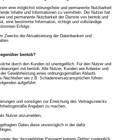
zern eine möglichst störungsfreie und permanente Nutzbarkeit
fende Inhalte und Informationen zu vermitteln. Der Nutzer hat
reie und permanente Nutzbarkeit der Dienste von bentob und
, eine bestimmte Information, richtige und vollständige
stimmten Erfolgs.
zum Zwecke der Aktualisierung der Datenbanken und
lten.
 gegenüber bentob?
olche durch den Kunden ist unentgeltlich. Für den Nutzer und
einbarungen mit bentob. Alle Nutzer, Kunden wie Anbieter und
e der Gewährleistung eines ordnungsgemäßen Ablaufs
 zu Nachteilen wie z.B. Schadensersatzansprüchen führen
folgenden aufgeführt.
trierungen und sonstigen zur Erreichung des Vertragszwecks
 wahrheitsgemäße Angaben zu machen,
 als Nutzer anzumelden,
gefragten Daten diese unverzüglich in der dafür
htigen,
 sowie das dazugehörige Passwort keinem Dritten zugänglich