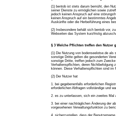
(1) bentob ist stets darum bemüht, den Nut
seiner Dienste zu ermöglichen sowie zutref
jedoch keinen Anspruch auf eine störungsf
keinen Anspruch auf ein bestimmtes Angebot
Auskünfte oder die Herbeiführung eines be
(2) Insbesondere behält sich bentob vor, 
Webseiten das System kurzfristig abzuscha
§ 3 Welche Pflichten treffen den Nutzer
(1) Die Nutzung von bodenseelotse.de als s
sonstige Dritte gelten die gesonderten Ver
sonstige Dritte, treffen jedoch zum Zweck
Verhaltenspflichten, deren Nichtbefolgung
können. Diese Verhaltenspflichten sind im 
(2) Der Nutzer hat
1. bei gegebenenfalls erforderlichen Regis
erforderlichen Abfragen vollständige und
2. es zu unterlassen, sich ein zweites Mal
3. bei einer nachträglichen Änderung der ab
vorgesehenen Verwaltungsfunktion zu beric
4. sicherzustellen, dass der Benutzername