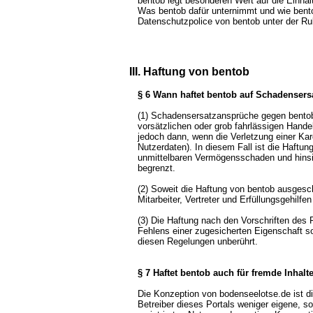
bentob legt besonderen Wert auf die Einha
Was bentob dafür unternimmt und wie bentob
Datenschutzpolice von bentob unter der Ru
III. Haftung von bentob
§ 6 Wann haftet bentob auf Schadensers
(1) Schadensersatzansprüche gegen bento
vorsätzlichen oder grob fahrlässigen Handel
jedoch dann, wenn die Verletzung einer Kard
Nutzerdaten). In diesem Fall ist die Haftu
unmittelbaren Vermögensschaden und hinsi
begrenzt.
(2) Soweit die Haftung von bentob ausgeschl
Mitarbeiter, Vertreter und Erfüllungsgehilfe
(3) Die Haftung nach den Vorschriften des
Fehlens einer zugesicherten Eigenschaft 
diesen Regelungen unberührt.
§ 7 Haftet bentob auch für fremde Inhalt
Die Konzeption von bodenseelotse.de ist di
Betreiber dieses Portals weniger eigene, s