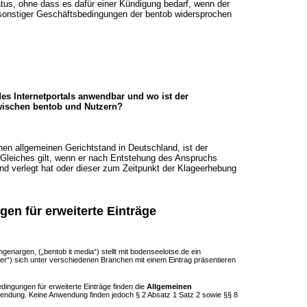
tus, ohne dass es dafür einer Kündigung bedarf, wenn der
 sonstiger Geschäftsbedingungen der bentob widersprochen
des Internetportals anwendbar und wo ist der
zwischen bentob und Nutzern?
nen allgemeinen Gerichtstand in Deutschland, ist der
leiches gilt, wenn er nach Entstehung des Anspruchs
nd verlegt hat oder dieser zum Zeitpunkt der Klageerhebung
en für erweiterte Einträge
enargen, („bentob it media“) stellt mit bodenseelotse.de ein
zer“) sich unter verschiedenen Branchen mit einem Eintrag präsentieren
ingungen für erweiterte Einträge finden die
Allgemeinen
endung. Keine Anwendung finden jedoch § 2 Absatz 1 Satz 2 sowie §§ 8