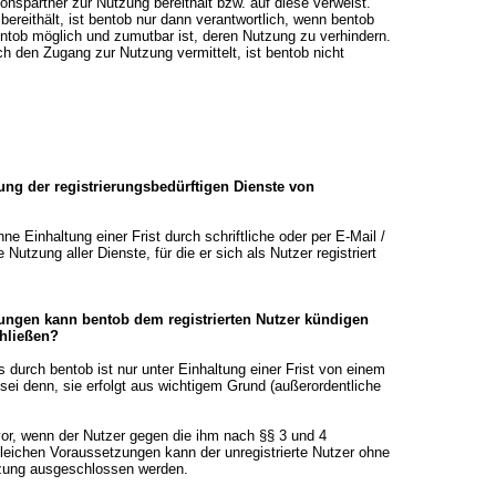
ionspartner zur Nutzung bereithält bzw. auf diese verweist.
bereithält, ist bentob nur dann verantwortlich, wenn bentob
entob möglich und zumutbar ist, deren Nutzung zu verhindern.
ch den Zugang zur Nutzung vermittelt, ist bentob nicht
zung der registrierungsbedürftigen Dienste von
hne Einhaltung einer Frist durch schriftliche oder per E-Mail /
Nutzung aller Dienste, für die er sich als Nutzer registriert
ungen kann bentob dem registrierten Nutzer kündigen
chließen?
s durch bentob ist nur unter Einhaltung einer Frist von einem
sei denn, sie erfolgt aus wichtigem Grund (außerordentliche
 vor, wenn der Nutzer gegen die ihm nach §§ 3 und 4
gleichen Voraussetzungen kann der unregistrierte Nutzer ohne
utzung ausgeschlossen werden.