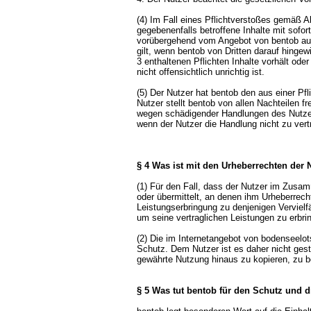
(4) Im Fall eines Pflichtverstoßes gemäß A
gegebenenfalls betroffene Inhalte mit sofo
vorübergehend vom Angebot von bentob aus
gilt, wenn bentob von Dritten darauf hingew
3 enthaltenen Pflichten Inhalte vorhält ode
nicht offensichtlich unrichtig ist.
(5) Der Nutzer hat bentob den aus einer Pf
Nutzer stellt bentob von allen Nachteilen f
wegen schädigender Handlungen des Nutzer
wenn der Nutzer die Handlung nicht zu vert
§ 4 Was ist mit den Urheberrechten der
(1) Für den Fall, dass der Nutzer im Zusam
oder übermittelt, an denen ihm Urheberrech
Leistungserbringung zu denjenigen Vervielf
um seine vertraglichen Leistungen zu erbri
(2) Die im Internetangebot von bodenseelot
Schutz. Dem Nutzer ist es daher nicht gest
gewährte Nutzung hinaus zu kopieren, zu be
§ 5 Was tut bentob für den Schutz und d