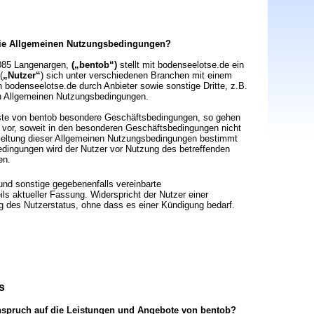
 die Allgemeinen Nutzungsbedingungen?
8085 Langenargen,
(„bentob“)
stellt mit bodenseelotse.de ein
(
„Nutzer“
) sich unter verschiedenen Branchen mit einem
 bodenseelotse.de durch Anbieter sowie sonstige Dritte, z.B.
en Allgemeinen Nutzungsbedingungen.
nste von bentob besondere Geschäftsbedingungen, so gehen
vor, soweit in den besonderen Geschäftsbedingungen nicht
e Geltung dieser Allgemeinen Nutzungsbedingungen bestimmt
edingungen wird der Nutzer vor Nutzung des betreffenden
en.
nd sonstige gegebenenfalls vereinbarte
ls aktueller Fassung. Widerspricht der Nutzer einer
ng des Nutzerstatus, ohne dass es einer Kündigung bedarf.
s
Anspruch auf die Leistungen und Angebote von bentob?