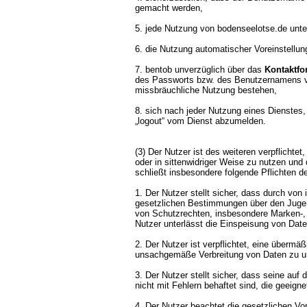
gemacht werden,
5. jede Nutzung von bodenseelotse.de unte
6. die Nutzung automatischer Voreinstellun
7. bentob unverzüglich über das
Kontaktfo
des Passworts bzw. des Benutzernamens vo
missbräuchliche Nutzung bestehen,
8. sich nach jeder Nutzung eines Dienstes,
„logout“ vom Dienst abzumelden.
(3) Der Nutzer ist des weiteren verpflichte
oder in sittenwidriger Weise zu nutzen und 
schließt insbesondere folgende Pflichten d
1. Der Nutzer stellt sicher, dass durch von
gesetzlichen Bestimmungen über den Jugend
von Schutzrechten, insbesondere Marken-, F
Nutzer unterlässt die Einspeisung von Daten
2. Der Nutzer ist verpflichtet, eine übermä
unsachgemäße Verbreitung von Daten zu u
3. Der Nutzer stellt sicher, dass seine a
nicht mit Fehlern behaftet sind, die geeign
4. Der Nutzer beachtet die gesetzlichen V