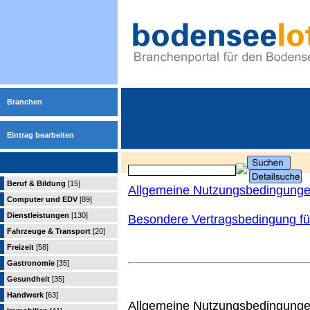
Branchen
Eintrag bearbeiten
Beruf & Bildung
[15]
Allgemeine Nutzungsbedingung
Computer und EDV
[89]
Dienstleistungen
[130]
Besondere Vertragsbedingung für
Fahrzeuge & Transport
[20]
Freizeit
[58]
Gastronomie
[35]
Gesundheit
[35]
Handwerk
[63]
Allgemeine Nutzungsbedingungen