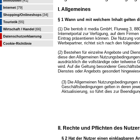
Immobilien
[41]
Internet
[79]
I. Allgemeines
Shopping/Onlineshops
[34]
§ 1 Wann und mit welchem Inhalt gelten
Touristik
[55]
(1) Die bentob it media GmbH, Flurweg 3, 8
Wirtschaft / Handel
[66]
Internetportal zur Verfügung, auf dem Firmen 
Datenschutzerklaerung
Eintrag präsentieren können. Die Nutzung von
Werbepartner, richtet sich nach den folgend
Cookie-Richtlinie
(2) Bestehen für einzelne Angebote und Die
diese den Allgemeinen Nutzungsbedingungen 
ausdrücklich die vollständige oder teilweis
wird. Auf die Geltung besonderer Geschäftsb
Dienstes oder Angebots gesondert hingewies
(3) Die Allgemeinen Nutzungsbedingungen u
Geschäftsbedingungen gelten in deren jewei
Aktualisierung, so führt dies zur Beendigu
II. Rechte und Pflichten des Nutzer
§ 2 Hat der Nutzer einen einklagbaren 