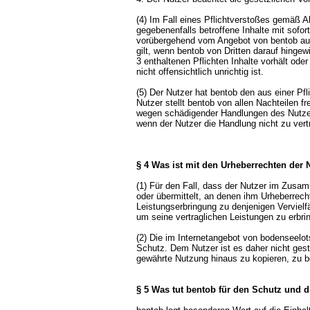
(4) Im Fall eines Pflichtverstoßes gemäß A
gegebenenfalls betroffene Inhalte mit sofo
vorübergehend vom Angebot von bentob aus
gilt, wenn bentob von Dritten darauf hingew
3 enthaltenen Pflichten Inhalte vorhält ode
nicht offensichtlich unrichtig ist.
(5) Der Nutzer hat bentob den aus einer Pf
Nutzer stellt bentob von allen Nachteilen f
wegen schädigender Handlungen des Nutzer
wenn der Nutzer die Handlung nicht zu vert
§ 4 Was ist mit den Urheberrechten der
(1) Für den Fall, dass der Nutzer im Zusam
oder übermittelt, an denen ihm Urheberrech
Leistungserbringung zu denjenigen Vervielf
um seine vertraglichen Leistungen zu erbri
(2) Die im Internetangebot von bodenseelot
Schutz. Dem Nutzer ist es daher nicht gest
gewährte Nutzung hinaus zu kopieren, zu be
§ 5 Was tut bentob für den Schutz und d