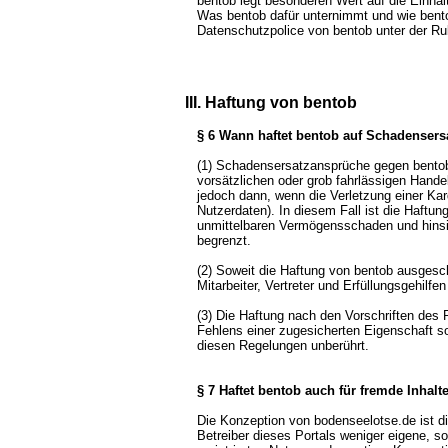
bentob legt besonderen Wert auf die Einha
Was bentob dafür unternimmt und wie bentob
Datenschutzpolice von bentob unter der Ru
III. Haftung von bentob
§ 6 Wann haftet bentob auf Schadensers
(1) Schadensersatzansprüche gegen bento
vorsätzlichen oder grob fahrlässigen Handel
jedoch dann, wenn die Verletzung einer Kard
Nutzerdaten). In diesem Fall ist die Haftu
unmittelbaren Vermögensschaden und hinsi
begrenzt.
(2) Soweit die Haftung von bentob ausgeschl
Mitarbeiter, Vertreter und Erfüllungsgehilfe
(3) Die Haftung nach den Vorschriften des
Fehlens einer zugesicherten Eigenschaft 
diesen Regelungen unberührt.
§ 7 Haftet bentob auch für fremde Inhalt
Die Konzeption von bodenseelotse.de ist di
Betreiber dieses Portals weniger eigene, s