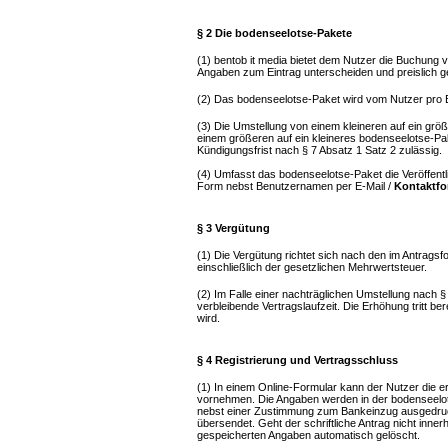
§ 2 Die bodenseelotse-Pakete
(1) bentob it media bietet dem Nutzer die Buchung 
Angaben zum Eintrag unterscheiden und preislich ge
(2) Das bodenseelotse-Paket wird vom Nutzer pro E
(3) Die Umstellung von einem kleineren auf ein grö
einem größeren auf ein kleineres bodenseelotse-Pake
Kündigungsfrist nach § 7 Absatz 1 Satz 2 zulässig.
(4) Umfasst das bodenseelotse-Paket die Veröffentlic
Form nebst Benutzernamen per E-Mail /
Kontaktfo
§ 3 Vergütung
(1) Die Vergütung richtet sich nach den im Antrags
einschließlich der gesetzlichen Mehrwertsteuer.
(2) Im Falle einer nachträglichen Umstellung nach § 
verbleibende Vertragslaufzeit. Die Erhöhung tritt be
wird.
§ 4 Registrierung und Vertragsschluss
(1) In einem Online-Formular kann der Nutzer die e
vornehmen. Die Angaben werden in der bodenseelot
nebst einer Zustimmung zum Bankeinzug ausgedruckt
übersendet. Geht der schriftliche Antrag nicht inne
gespeicherten Angaben automatisch gelöscht.