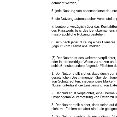
gemacht werden,
5. jede Nutzung von bodenseelotse.de unte
6. die Nutzung automatischer Voreinstellun
7. bentob unverzüglich über das
Kontaktfo
des Passworts bzw. des Benutzernamens vo
missbräuchliche Nutzung bestehen,
8. sich nach jeder Nutzung eines Dienstes,
„logout“ vom Dienst abzumelden.
(3) Der Nutzer ist des weiteren verpflichte
oder in sittenwidriger Weise zu nutzen und 
schließt insbesondere folgende Pflichten d
1. Der Nutzer stellt sicher, dass durch von
gesetzlichen Bestimmungen über den Jugend
von Schutzrechten, insbesondere Marken-, F
Nutzer unterlässt die Einspeisung von Daten
2. Der Nutzer ist verpflichtet, eine übermä
unsachgemäße Verbreitung von Daten zu u
3. Der Nutzer stellt sicher, dass seine a
nicht mit Fehlern behaftet sind, die geeign
4. Der Nutzer beachtet die gesetzlichen V