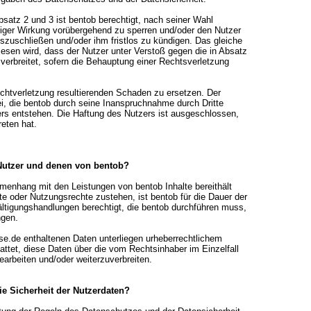
bsatz 2 und 3 ist bentob berechtigt, nach seiner Wahl
rtiger Wirkung vorübergehend zu sperren und/oder den Nutzer
zuschließen und/oder ihm fristlos zu kündigen. Das gleiche
iesen wird, dass der Nutzer unter Verstoß gegen die in Absatz
r verbreitet, sofern die Behauptung einer Rechtsverletzung
lichtverletzung resultierenden Schaden zu ersetzen. Der
rei, die bentob durch seine Inanspruchnahme durch Dritte
s entstehen. Die Haftung des Nutzers ist ausgeschlossen,
reten hat.
 Nutzer und denen von bentob?
menhang mit den Leistungen von bentob Inhalte bereithält
te oder Nutzungsrechte zustehen, ist bentob für die Dauer der
ältigungshandlungen berechtigt, die bentob durchführen muss,
ngen.
se.de enthaltenen Daten unterliegen urheberrechtlichem
attet, diese Daten über die vom Rechtsinhaber im Einzelfall
arbeiten und/oder weiterzuverbreiten.
ie Sicherheit der Nutzerdaten?