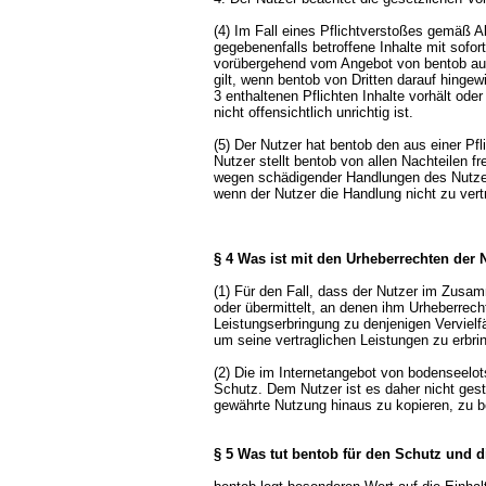
(4) Im Fall eines Pflichtverstoßes gemäß A
gegebenenfalls betroffene Inhalte mit sofo
vorübergehend vom Angebot von bentob aus
gilt, wenn bentob von Dritten darauf hingew
3 enthaltenen Pflichten Inhalte vorhält ode
nicht offensichtlich unrichtig ist.
(5) Der Nutzer hat bentob den aus einer Pf
Nutzer stellt bentob von allen Nachteilen f
wegen schädigender Handlungen des Nutzer
wenn der Nutzer die Handlung nicht zu vert
§ 4 Was ist mit den Urheberrechten der
(1) Für den Fall, dass der Nutzer im Zusam
oder übermittelt, an denen ihm Urheberrech
Leistungserbringung zu denjenigen Vervielf
um seine vertraglichen Leistungen zu erbri
(2) Die im Internetangebot von bodenseelot
Schutz. Dem Nutzer ist es daher nicht gest
gewährte Nutzung hinaus zu kopieren, zu be
§ 5 Was tut bentob für den Schutz und d