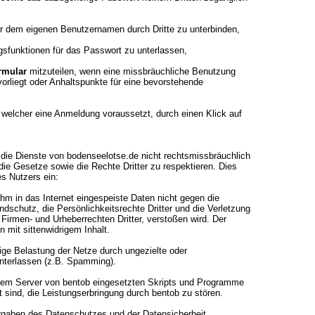
r dem eigenen Benutzernamen durch Dritte zu unterbinden,
gsfunktionen für das Passwort zu unterlassen,
rmular
mitzuteilen, wenn eine missbräuchliche Benutzung
rliegt oder Anhaltspunkte für eine bevorstehende
 welcher eine Anmeldung voraussetzt, durch einen Klick auf
t, die Dienste von bodenseelotse.de nicht rechtsmissbräuchlich
die Gesetze sowie die Rechte Dritter zu respektieren. Dies
es Nutzers ein:
 ihm in das Internet eingespeiste Daten nicht gegen die
schutz, die Persönlichkeitsrechte Dritter und die Verletzung
irmen- und Urheberrechten Dritter, verstoßen wird. Der
 mit sittenwidrigem Inhalt.
ßige Belastung der Netze durch ungezielte oder
nterlassen (z.B. Spamming).
uf dem Server von bentob eingesetzten Skripts und Programme
et sind, die Leistungserbringung durch bentob zu stören.
orgaben des Datenschutzes und der Datensicherheit.