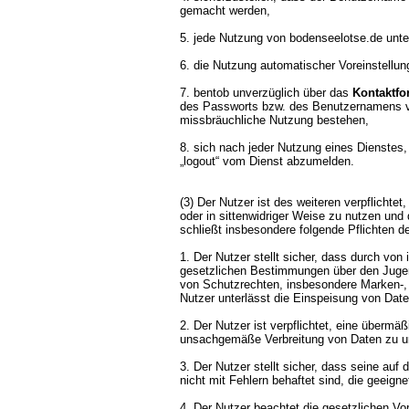
gemacht werden,
5. jede Nutzung von bodenseelotse.de unte
6. die Nutzung automatischer Voreinstellun
7. bentob unverzüglich über das
Kontaktfo
des Passworts bzw. des Benutzernamens vo
missbräuchliche Nutzung bestehen,
8. sich nach jeder Nutzung eines Dienstes,
„logout“ vom Dienst abzumelden.
(3) Der Nutzer ist des weiteren verpflichte
oder in sittenwidriger Weise zu nutzen und 
schließt insbesondere folgende Pflichten d
1. Der Nutzer stellt sicher, dass durch von
gesetzlichen Bestimmungen über den Jugend
von Schutzrechten, insbesondere Marken-, F
Nutzer unterlässt die Einspeisung von Daten
2. Der Nutzer ist verpflichtet, eine übermä
unsachgemäße Verbreitung von Daten zu u
3. Der Nutzer stellt sicher, dass seine a
nicht mit Fehlern behaftet sind, die geeign
4. Der Nutzer beachtet die gesetzlichen V