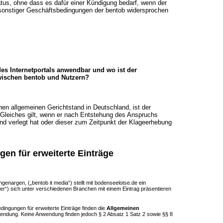
tus, ohne dass es dafür einer Kündigung bedarf, wenn der
 sonstiger Geschäftsbedingungen der bentob widersprochen
des Internetportals anwendbar und wo ist der
zwischen bentob und Nutzern?
nen allgemeinen Gerichtstand in Deutschland, ist der
leiches gilt, wenn er nach Entstehung des Anspruchs
nd verlegt hat oder dieser zum Zeitpunkt der Klageerhebung
en für erweiterte Einträge
enargen, („bentob it media“) stellt mit bodenseelotse.de ein
zer“) sich unter verschiedenen Branchen mit einem Eintrag präsentieren
ingungen für erweiterte Einträge finden die
Allgemeinen
endung. Keine Anwendung finden jedoch § 2 Absatz 1 Satz 2 sowie §§ 8