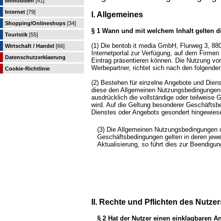
Immobilien
[41]
Internet
[79]
I. Allgemeines
Shopping/Onlineshops
[34]
§ 1 Wann und mit welchem Inhalt gelten
Touristik
[55]
(1) Die bentob it media GmbH, Flurweg 3, 8
Wirtschaft / Handel
[66]
Internetportal zur Verfügung, auf dem Firmen 
Datenschutzerklaerung
Eintrag präsentieren können. Die Nutzung von
Werbepartner, richtet sich nach den folgend
Cookie-Richtlinie
(2) Bestehen für einzelne Angebote und Die
diese den Allgemeinen Nutzungsbedingungen 
ausdrücklich die vollständige oder teilweis
wird. Auf die Geltung besonderer Geschäftsb
Dienstes oder Angebots gesondert hingewies
(3) Die Allgemeinen Nutzungsbedingungen u
Geschäftsbedingungen gelten in deren jewei
Aktualisierung, so führt dies zur Beendigu
II. Rechte und Pflichten des Nutzer
§ 2 Hat der Nutzer einen einklagbaren 