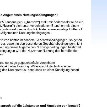
 die Allgemeinen Nutzungsbedingungen?
8085 Langenargen,
(„bentob“)
stellt mit bodenseelotse.de ein
(
„Nutzer“
) sich unter verschiedenen Branchen mit einem
 bodenseelotse.de durch Anbieter sowie sonstige Dritte, z.B.
en Allgemeinen Nutzungsbedingungen.
nste von bentob besondere Geschäftsbedingungen, so gehen
vor, soweit in den besonderen Geschäftsbedingungen nicht
e Geltung dieser Allgemeinen Nutzungsbedingungen bestimmt
edingungen wird der Nutzer vor Nutzung des betreffenden
en.
nd sonstige gegebenenfalls vereinbarte
ls aktueller Fassung. Widerspricht der Nutzer einer
ng des Nutzerstatus, ohne dass es einer Kündigung bedarf.
s
Anspruch auf die Leistungen und Angebote von bentob?