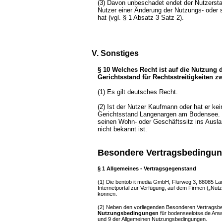
(3) Davon unbeschadet endet der Nutzersta
Nutzer einer Änderung der Nutzungs- oder
hat (vgl. § 1 Absatz 3 Satz 2).
V. Sonstiges
§ 10 Welches Recht ist auf die Nutzung 
Gerichtsstand für Rechtsstreitigkeiten 
(1) Es gilt deutsches Recht.
(2) Ist der Nutzer Kaufmann oder hat er kei
Gerichtsstand Langenargen am Bodensee. G
seinen Wohn- oder Geschäftssitz ins Ausla
nicht bekannt ist.
Besondere Vertragsbedingung
§ 1 Allgemeines - Vertragsgegenstand
(1)
Die bentob it media GmbH, Flurweg 3, 88085 Lang
Internetportal zur Verfügung, auf dem Firmen („Nut
können.
(2) Neben den vorliegenden Besonderen Vertragsbed
Nutzungsbedingungen
für bodenseelotse.de Anw
und 9 der Allgemeinen Nutzungsbedingungen.