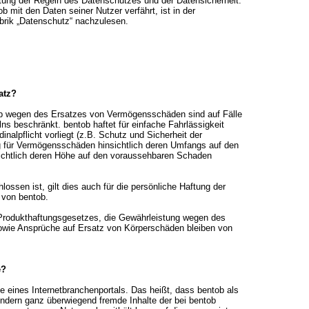
ltung der Regeln des Datenschutzes und der Datensicherheit.
 mit den Daten seiner Nutzer verfährt, ist in der
brik „Datenschutz“ nachzulesen.
atz?
b wegen des Ersatzes von Vermögensschäden sind auf Fälle
ns beschränkt. bentob haftet für einfache Fahrlässigkeit
inalpflicht vorliegt (z.B. Schutz und Sicherheit der
ng für Vermögensschäden hinsichtlich deren Umfangs auf den
chtlich deren Höhe auf den voraussehbaren Schaden
ossen ist, gilt dies auch für die persönliche Haftung der
n von bentob.
 Produkthaftungsgesetzes, die Gewährleistung wegen des
sowie Ansprüche auf Ersatz von Körperschäden bleiben von
e?
e eines Internetbranchenportals. Das heißt, dass bentob als
ondern ganz überwiegend fremde Inhalte der bei bentob