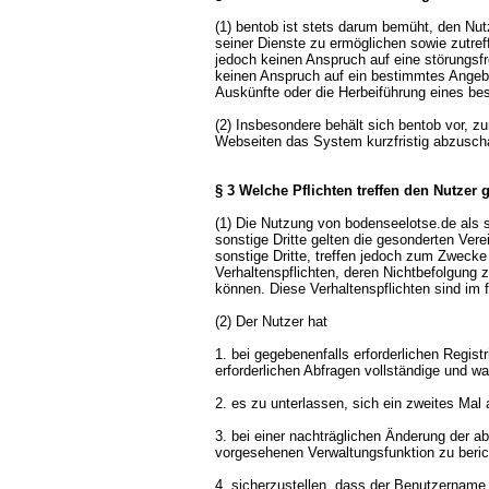
(1) bentob ist stets darum bemüht, den Nut
seiner Dienste zu ermöglichen sowie zutref
jedoch keinen Anspruch auf eine störungsf
keinen Anspruch auf ein bestimmtes Angebot
Auskünfte oder die Herbeiführung eines be
(2) Insbesondere behält sich bentob vor, 
Webseiten das System kurzfristig abzuscha
§ 3 Welche Pflichten treffen den Nutzer
(1) Die Nutzung von bodenseelotse.de als s
sonstige Dritte gelten die gesonderten Ver
sonstige Dritte, treffen jedoch zum Zweck
Verhaltenspflichten, deren Nichtbefolgung
können. Diese Verhaltenspflichten sind im 
(2) Der Nutzer hat
1. bei gegebenenfalls erforderlichen Regis
erforderlichen Abfragen vollständige und
2. es zu unterlassen, sich ein zweites Mal
3. bei einer nachträglichen Änderung der ab
vorgesehenen Verwaltungsfunktion zu beric
4. sicherzustellen, dass der Benutzername