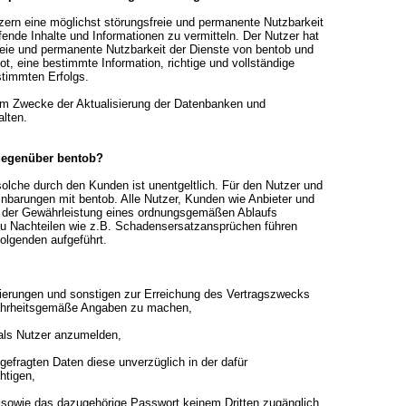
zern eine möglichst störungsfreie und permanente Nutzbarkeit
fende Inhalte und Informationen zu vermitteln. Der Nutzer hat
reie und permanente Nutzbarkeit der Dienste von bentob und
, eine bestimmte Information, richtige und vollständige
stimmten Erfolgs.
zum Zwecke der Aktualisierung der Datenbanken und
lten.
 gegenüber bentob?
olche durch den Kunden ist unentgeltlich. Für den Nutzer und
einbarungen mit bentob. Alle Nutzer, Kunden wie Anbieter und
e der Gewährleistung eines ordnungsgemäßen Ablaufs
 zu Nachteilen wie z.B. Schadensersatzansprüchen führen
folgenden aufgeführt.
trierungen und sonstigen zur Erreichung des Vertragszwecks
 wahrheitsgemäße Angaben zu machen,
 als Nutzer anzumelden,
gefragten Daten diese unverzüglich in der dafür
htigen,
 sowie das dazugehörige Passwort keinem Dritten zugänglich