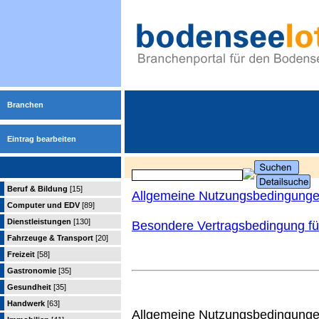
Branchen
Eintrag bearbeiten
Beruf & Bildung
[15]
Allgemeine Nutzungsbedingung
Computer und EDV
[89]
Dienstleistungen
[130]
Besondere Vertragsbedingung für
Fahrzeuge & Transport
[20]
Freizeit
[58]
Gastronomie
[35]
Gesundheit
[35]
Handwerk
[63]
Allgemeine Nutzungsbedingungen