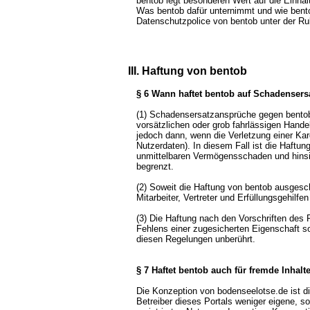
bentob legt besonderen Wert auf die Einha
Was bentob dafür unternimmt und wie bentob
Datenschutzpolice von bentob unter der Ru
III. Haftung von bentob
§ 6 Wann haftet bentob auf Schadensers
(1) Schadensersatzansprüche gegen bento
vorsätzlichen oder grob fahrlässigen Handel
jedoch dann, wenn die Verletzung einer Kard
Nutzerdaten). In diesem Fall ist die Haftu
unmittelbaren Vermögensschaden und hinsi
begrenzt.
(2) Soweit die Haftung von bentob ausgeschl
Mitarbeiter, Vertreter und Erfüllungsgehilfe
(3) Die Haftung nach den Vorschriften des
Fehlens einer zugesicherten Eigenschaft 
diesen Regelungen unberührt.
§ 7 Haftet bentob auch für fremde Inhalt
Die Konzeption von bodenseelotse.de ist di
Betreiber dieses Portals weniger eigene, s