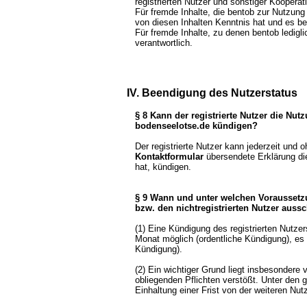
registrierten Nutzer und sonstiger Kooperat
Für fremde Inhalte, die bentob zur Nutzung 
von diesen Inhalten Kenntnis hat und es b
Für fremde Inhalte, zu denen bentob ledigli
verantwortlich.
IV. Beendigung des Nutzerstatus
§ 8 Kann der registrierte Nutzer die Nut
bodenseelotse.de kündigen?
Der registrierte Nutzer kann jederzeit und o
Kontaktformular
übersendete Erklärung die 
hat, kündigen.
§ 9 Wann und unter welchen Voraussetz
bzw. den nichtregistrierten Nutzer auss
(1) Eine Kündigung des registrierten Nutzer
Monat möglich (ordentliche Kündigung), es 
Kündigung).
(2) Ein wichtiger Grund liegt insbesondere
obliegenden Pflichten verstößt. Unter den 
Einhaltung einer Frist von der weiteren N