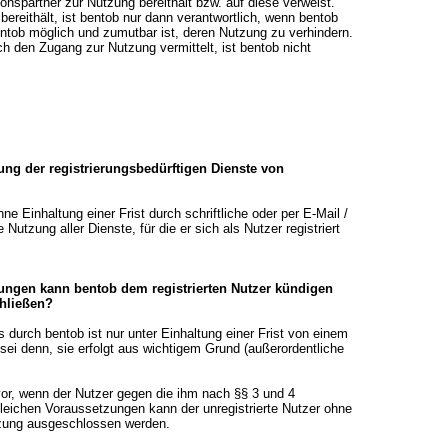
ionspartner zur Nutzung bereithält bzw. auf diese verweist.
bereithält, ist bentob nur dann verantwortlich, wenn bentob
entob möglich und zumutbar ist, deren Nutzung zu verhindern.
ch den Zugang zur Nutzung vermittelt, ist bentob nicht
zung der registrierungsbedürftigen Dienste von
hne Einhaltung einer Frist durch schriftliche oder per E-Mail /
Nutzung aller Dienste, für die er sich als Nutzer registriert
ungen kann bentob dem registrierten Nutzer kündigen
chließen?
s durch bentob ist nur unter Einhaltung einer Frist von einem
sei denn, sie erfolgt aus wichtigem Grund (außerordentliche
 vor, wenn der Nutzer gegen die ihm nach §§ 3 und 4
gleichen Voraussetzungen kann der unregistrierte Nutzer ohne
utzung ausgeschlossen werden.