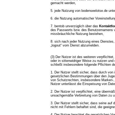
gemacht werden,
5. jede Nutzung von bodenseelotse.de unte
6. die Nutzung automatischer Voreinstellun
7. bentob unverzüglich über das
Kontaktfo
des Passworts bzw. des Benutzernamens vo
missbräuchliche Nutzung bestehen,
8. sich nach jeder Nutzung eines Dienstes,
„logout“ vom Dienst abzumelden.
(3) Der Nutzer ist des weiteren verpflichte
oder in sittenwidriger Weise zu nutzen und 
schließt insbesondere folgende Pflichten d
1. Der Nutzer stellt sicher, dass durch von
gesetzlichen Bestimmungen über den Jugend
von Schutzrechten, insbesondere Marken-, F
Nutzer unterlässt die Einspeisung von Daten
2. Der Nutzer ist verpflichtet, eine übermä
unsachgemäße Verbreitung von Daten zu u
3. Der Nutzer stellt sicher, dass seine a
nicht mit Fehlern behaftet sind, die geeign
4. Der Nutzer beachtet die gesetzlichen V