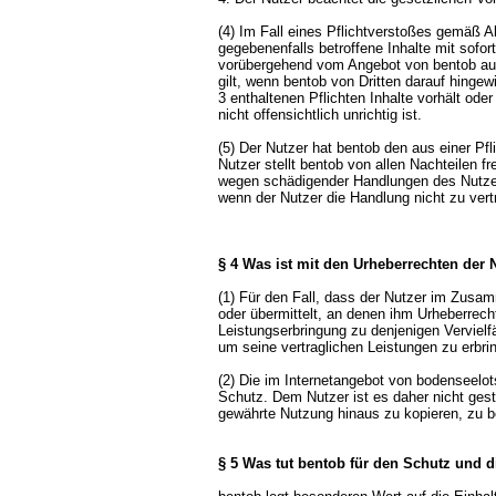
(4) Im Fall eines Pflichtverstoßes gemäß A
gegebenenfalls betroffene Inhalte mit sofo
vorübergehend vom Angebot von bentob aus
gilt, wenn bentob von Dritten darauf hingew
3 enthaltenen Pflichten Inhalte vorhält ode
nicht offensichtlich unrichtig ist.
(5) Der Nutzer hat bentob den aus einer Pf
Nutzer stellt bentob von allen Nachteilen f
wegen schädigender Handlungen des Nutzer
wenn der Nutzer die Handlung nicht zu vert
§ 4 Was ist mit den Urheberrechten der
(1) Für den Fall, dass der Nutzer im Zusam
oder übermittelt, an denen ihm Urheberrech
Leistungserbringung zu denjenigen Vervielf
um seine vertraglichen Leistungen zu erbri
(2) Die im Internetangebot von bodenseelot
Schutz. Dem Nutzer ist es daher nicht gest
gewährte Nutzung hinaus zu kopieren, zu be
§ 5 Was tut bentob für den Schutz und d