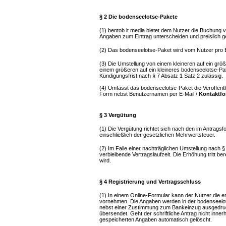
§ 2 Die bodenseelotse-Pakete
(1) bentob it media bietet dem Nutzer die Buchung 
Angaben zum Eintrag unterscheiden und preislich ge
(2) Das bodenseelotse-Paket wird vom Nutzer pro E
(3) Die Umstellung von einem kleineren auf ein grö
einem größeren auf ein kleineres bodenseelotse-Pake
Kündigungsfrist nach § 7 Absatz 1 Satz 2 zulässig.
(4) Umfasst das bodenseelotse-Paket die Veröffentlic
Form nebst Benutzernamen per E-Mail /
Kontaktfo
§ 3 Vergütung
(1) Die Vergütung richtet sich nach den im Antrags
einschließlich der gesetzlichen Mehrwertsteuer.
(2) Im Falle einer nachträglichen Umstellung nach § 
verbleibende Vertragslaufzeit. Die Erhöhung tritt be
wird.
§ 4 Registrierung und Vertragsschluss
(1) In einem Online-Formular kann der Nutzer die e
vornehmen. Die Angaben werden in der bodenseelot
nebst einer Zustimmung zum Bankeinzug ausgedruckt
übersendet. Geht der schriftliche Antrag nicht inne
gespeicherten Angaben automatisch gelöscht.