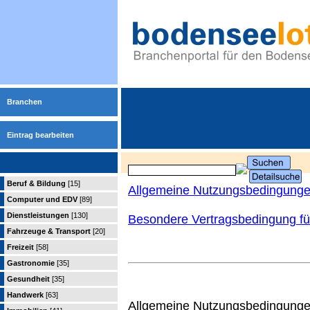
Branchen
Eintrag bearbeiten
Beruf & Bildung
[15]
Allgemeine Nutzungsbedingung
Computer und EDV
[89]
Dienstleistungen
[130]
Besondere Vertragsbedingung für
Fahrzeuge & Transport
[20]
Freizeit
[58]
Gastronomie
[35]
Gesundheit
[35]
Handwerk
[63]
Allgemeine Nutzungsbedingungen