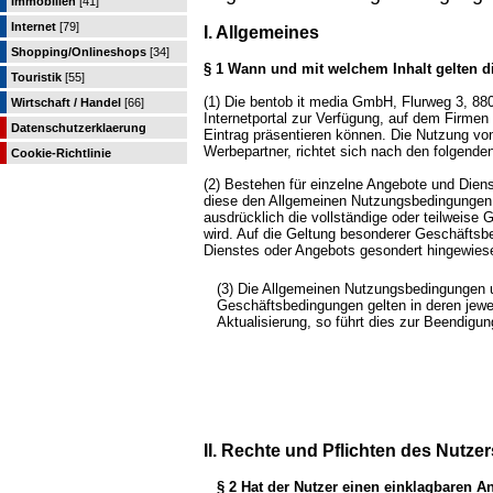
Immobilien
[41]
Internet
[79]
I. Allgemeines
Shopping/Onlineshops
[34]
§ 1 Wann und mit welchem Inhalt gelten
Touristik
[55]
(1) Die bentob it media GmbH, Flurweg 3, 8
Wirtschaft / Handel
[66]
Internetportal zur Verfügung, auf dem Firmen 
Datenschutzerklaerung
Eintrag präsentieren können. Die Nutzung von
Werbepartner, richtet sich nach den folgend
Cookie-Richtlinie
(2) Bestehen für einzelne Angebote und Die
diese den Allgemeinen Nutzungsbedingungen 
ausdrücklich die vollständige oder teilweis
wird. Auf die Geltung besonderer Geschäftsb
Dienstes oder Angebots gesondert hingewies
(3) Die Allgemeinen Nutzungsbedingungen u
Geschäftsbedingungen gelten in deren jewei
Aktualisierung, so führt dies zur Beendigu
II. Rechte und Pflichten des Nutzer
§ 2 Hat der Nutzer einen einklagbaren 