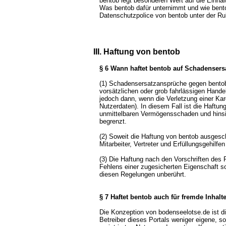
bentob legt besonderen Wert auf die Einha
Was bentob dafür unternimmt und wie bentob
Datenschutzpolice von bentob unter der Ru
III. Haftung von bentob
§ 6 Wann haftet bentob auf Schadensers
(1) Schadensersatzansprüche gegen bento
vorsätzlichen oder grob fahrlässigen Handel
jedoch dann, wenn die Verletzung einer Kard
Nutzerdaten). In diesem Fall ist die Haftu
unmittelbaren Vermögensschaden und hinsi
begrenzt.
(2) Soweit die Haftung von bentob ausgeschl
Mitarbeiter, Vertreter und Erfüllungsgehilfe
(3) Die Haftung nach den Vorschriften des
Fehlens einer zugesicherten Eigenschaft 
diesen Regelungen unberührt.
§ 7 Haftet bentob auch für fremde Inhalt
Die Konzeption von bodenseelotse.de ist di
Betreiber dieses Portals weniger eigene, s