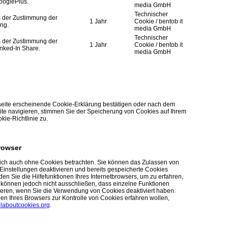
ooglePlus.
media GmbH
Technischer
s der Zustimmung der
1 Jahr
Cookie / bentob it
ing.
media GmbH
Technischer
s der Zustimmung der
1 Jahr
Cookie / bentob it
inked-In Share.
media GmbH
seite erscheinende Cookie-Erklärung bestätigen oder nach dem
ite navigieren, stimmen Sie der Speicherung von Cookies auf Ihrem
e-Richtlinie zu.
rowser
lich auch ohne Cookies betrachten. Sie können das Zulassen von
Einstellungen deaktivieren und bereits gespeicherte Cookies
den Sie die Hilfefunktionen Ihres Internetbrowsers, um zu erfahren,
 können jedoch nicht ausschließen, dass einzelne Funktionen
ieren, wenn Sie die Verwendung von Cookies deaktiviert haben.
en Ihres Browsers zur Kontrolle von Cookies erfahren wollen,
laboutcookies.org
.