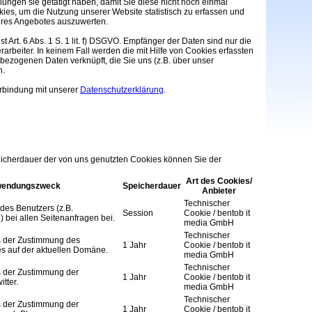
ungen sie getätigt haben, damit Sie diese nicht noch einmal
es, um die Nutzung unserer Website statistisch zu erfassen und
res Angebotes auszuwerten.
t Art. 6 Abs. 1 S. 1 lit. f) DSGVO. Empfänger der Daten sind nur die
rarbeiter. In keinem Fall werden die mit Hilfe von Cookies erfassten
bezogenen Daten verknüpft, die Sie uns (z.B. über unser
n.
Verbindung mit unserer
Datenschutzerklärung
.
cherdauer der von uns genutzten Cookies können Sie der
Art des Cookies/
wendungszweck
Speicherdauer
Anbieter
Technischer
des Benutzers (z.B.
Session
Cookie / bentob it
 bei allen Seitenanfragen bei.
media GmbH
Technischer
s der Zustimmung des
1 Jahr
Cookie / bentob it
es auf der aktuellen Domäne.
media GmbH
Technischer
s der Zustimmung der
1 Jahr
Cookie / bentob it
tter.
media GmbH
Technischer
s der Zustimmung der
1 Jahr
Cookie / bentob it