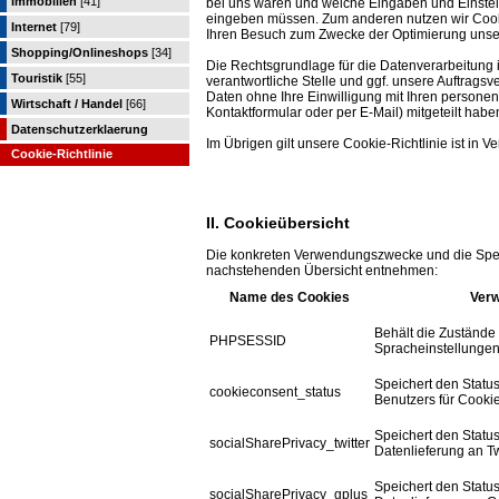
Immobilien
[41]
bei uns waren und welche Eingaben und Einstell
eingeben müssen. Zum anderen nutzen wir Cooki
Internet
[79]
Ihren Besuch zum Zwecke der Optimierung unse
Shopping/Onlineshops
[34]
Die Rechtsgrundlage für die Datenverarbeitung is
Touristik
[55]
verantwortliche Stelle und ggf. unsere Auftragsve
Daten ohne Ihre Einwilligung mit Ihren personen
Wirtschaft / Handel
[66]
Kontaktformular oder per E-Mail) mitgeteilt habe
Datenschutzerklaerung
Im Übrigen gilt unsere Cookie-Richtlinie ist in 
Cookie-Richtlinie
II. Cookieübersicht
Die konkreten Verwendungszwecke und die Spei
nachstehenden Übersicht entnehmen:
Name des Cookies
Ver
Behält die Zustände 
PHPSESSID
Spracheinstellungen)
Speichert den Statu
cookieconsent_status
Benutzers für Cooki
Speichert den Statu
socialSharePrivacy_twitter
Datenlieferung an Twi
Speichert den Statu
socialSharePrivacy_gplus