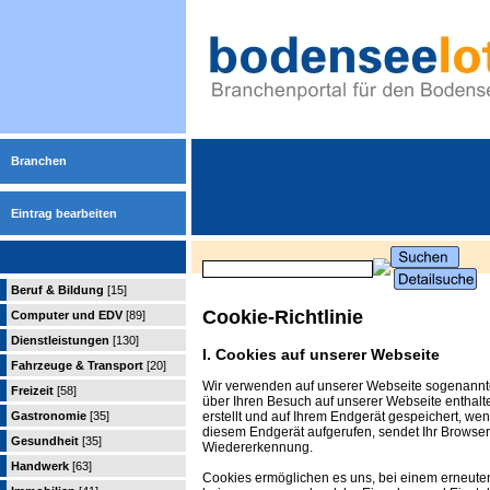
Branchen
Eintrag bearbeiten
Beruf & Bildung
[15]
Cookie-Richtlinie
Computer und EDV
[89]
Dienstleistungen
[130]
I. Cookies auf unserer Webseite
Fahrzeuge & Transport
[20]
Wir verwenden auf unserer Webseite sogenannte 
Freizeit
[58]
über Ihren Besuch auf unserer Webseite enthal
erstellt und auf Ihrem Endgerät gespeichert, we
Gastronomie
[35]
diesem Endgerät aufgerufen, sendet Ihr Browser
Gesundheit
[35]
Wiedererkennung.
Handwerk
[63]
Cookies ermöglichen es uns, bei einem erneuten