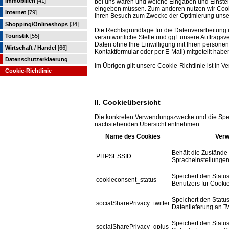
Immobilien
[41]
bei uns waren und welche Eingaben und Einstell
eingeben müssen. Zum anderen nutzen wir Cooki
Internet
[79]
Ihren Besuch zum Zwecke der Optimierung unse
Shopping/Onlineshops
[34]
Die Rechtsgrundlage für die Datenverarbeitung is
Touristik
[55]
verantwortliche Stelle und ggf. unsere Auftragsve
Daten ohne Ihre Einwilligung mit Ihren personen
Wirtschaft / Handel
[66]
Kontaktformular oder per E-Mail) mitgeteilt habe
Datenschutzerklaerung
Im Übrigen gilt unsere Cookie-Richtlinie ist in 
Cookie-Richtlinie
II. Cookieübersicht
Die konkreten Verwendungszwecke und die Spei
nachstehenden Übersicht entnehmen:
Name des Cookies
Ver
Behält die Zustände 
PHPSESSID
Spracheinstellungen)
Speichert den Statu
cookieconsent_status
Benutzers für Cooki
Speichert den Statu
socialSharePrivacy_twitter
Datenlieferung an Twi
Speichert den Statu
socialSharePrivacy_gplus