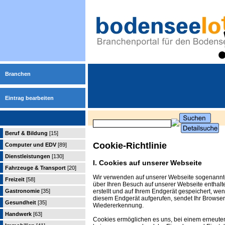
Branchen
Eintrag bearbeiten
Beruf & Bildung
[15]
Cookie-Richtlinie
Computer und EDV
[89]
Dienstleistungen
[130]
I. Cookies auf unserer Webseite
Fahrzeuge & Transport
[20]
Wir verwenden auf unserer Webseite sogenannte 
Freizeit
[58]
über Ihren Besuch auf unserer Webseite enthal
erstellt und auf Ihrem Endgerät gespeichert, we
Gastronomie
[35]
diesem Endgerät aufgerufen, sendet Ihr Browser
Gesundheit
[35]
Wiedererkennung.
Handwerk
[63]
Cookies ermöglichen es uns, bei einem erneuten