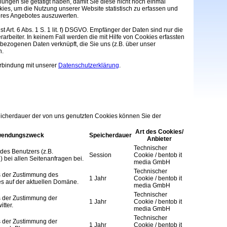
ungen sie getätigt haben, damit Sie diese nicht noch einmal
es, um die Nutzung unserer Website statistisch zu erfassen und
res Angebotes auszuwerten.
t Art. 6 Abs. 1 S. 1 lit. f) DSGVO. Empfänger der Daten sind nur die
rarbeiter. In keinem Fall werden die mit Hilfe von Cookies erfassten
bezogenen Daten verknüpft, die Sie uns (z.B. über unser
n.
Verbindung mit unserer
Datenschutzerklärung
.
cherdauer der von uns genutzten Cookies können Sie der
Art des Cookies/
wendungszweck
Speicherdauer
Anbieter
Technischer
des Benutzers (z.B.
Session
Cookie / bentob it
 bei allen Seitenanfragen bei.
media GmbH
Technischer
s der Zustimmung des
1 Jahr
Cookie / bentob it
es auf der aktuellen Domäne.
media GmbH
Technischer
s der Zustimmung der
1 Jahr
Cookie / bentob it
tter.
media GmbH
Technischer
s der Zustimmung der
1 Jahr
Cookie / bentob it