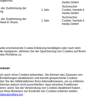
ooglePlus.
media GmbH
Technischer
s der Zustimmung der
1 Jahr
Cookie / bentob it
ing.
media GmbH
Technischer
s der Zustimmung der
1 Jahr
Cookie / bentob it
inked-In Share.
media GmbH
seite erscheinende Cookie-Erklärung bestätigen oder nach dem
ite navigieren, stimmen Sie der Speicherung von Cookies auf Ihrem
e-Richtlinie zu.
rowser
lich auch ohne Cookies betrachten. Sie können das Zulassen von
Einstellungen deaktivieren und bereits gespeicherte Cookies
den Sie die Hilfefunktionen Ihres Internetbrowsers, um zu erfahren,
 können jedoch nicht ausschließen, dass einzelne Funktionen
ieren, wenn Sie die Verwendung von Cookies deaktiviert haben.
en Ihres Browsers zur Kontrolle von Cookies erfahren wollen,
laboutcookies.org
.