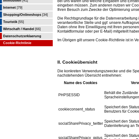
Immobilien
[41]
bei uns waren und welche Eingaben und Einstell
eingeben müssen. Zum anderen nutzen wir Cooki
Internet
[79]
Ihren Besuch zum Zwecke der Optimierung unse
Shopping/Onlineshops
[34]
Die Rechtsgrundlage für die Datenverarbeitung is
Touristik
[55]
verantwortliche Stelle und ggf. unsere Auftragsve
Daten ohne Ihre Einwilligung mit Ihren personen
Wirtschaft / Handel
[66]
Kontaktformular oder per E-Mail) mitgeteilt habe
Datenschutzerklaerung
Im Übrigen gilt unsere Cookie-Richtlinie ist in 
Cookie-Richtlinie
II. Cookieübersicht
Die konkreten Verwendungszwecke und die Spei
nachstehenden Übersicht entnehmen:
Name des Cookies
Ver
Behält die Zustände 
PHPSESSID
Spracheinstellungen)
Speichert den Statu
cookieconsent_status
Benutzers für Cooki
Speichert den Statu
socialSharePrivacy_twitter
Datenlieferung an Twi
Speichert den Statu
socialSharePrivacy_gplus