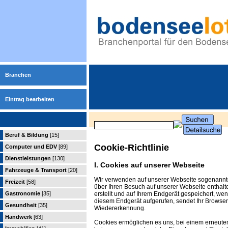
Branchen
Eintrag bearbeiten
Beruf & Bildung
[15]
Cookie-Richtlinie
Computer und EDV
[89]
Dienstleistungen
[130]
I. Cookies auf unserer Webseite
Fahrzeuge & Transport
[20]
Wir verwenden auf unserer Webseite sogenannte 
Freizeit
[58]
über Ihren Besuch auf unserer Webseite enthal
erstellt und auf Ihrem Endgerät gespeichert, we
Gastronomie
[35]
diesem Endgerät aufgerufen, sendet Ihr Browser
Gesundheit
[35]
Wiedererkennung.
Handwerk
[63]
Cookies ermöglichen es uns, bei einem erneuten