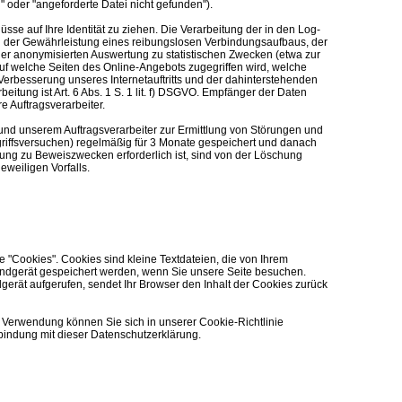
h" oder "angeforderte Datei nicht gefunden").
sse auf Ihre Identität zu ziehen. Die Verarbeitung der in den Log-
ich der Gewährleistung eines reibungslosen Verbindungsaufbaus, der
er anonymisierten Auswertung zu statistischen Zwecken (etwa zur
f welche Seiten des Online-Angebots zugegriffen wird, welche
Verbesserung unseres Internetauftritts und der dahinterstehenden
eitung ist Art. 6 Abs. 1 S. 1 lit. f) DSGVO. Empfänger der Daten
re Auftragsverarbeiter.
nd unserem Auftragsverarbeiter zur Ermittlung von Störungen und
ngriffsversuchen) regelmäßig für 3 Monate gespeichert und danach
ung zu Beweiszwecken erforderlich ist, sind von der Löschung
weiligen Vorfalls.
"Cookies". Cookies sind kleine Textdateien, die von Ihrem
 Endgerät gespeichert werden, wenn Sie unsere Seite besuchen.
gerät aufgerufen, sendet Ihr Browser den Inhalt der Cookies zurück
e Verwendung können Sie sich in unserer Cookie-Richtlinie
rbindung mit dieser Datenschutzerklärung.