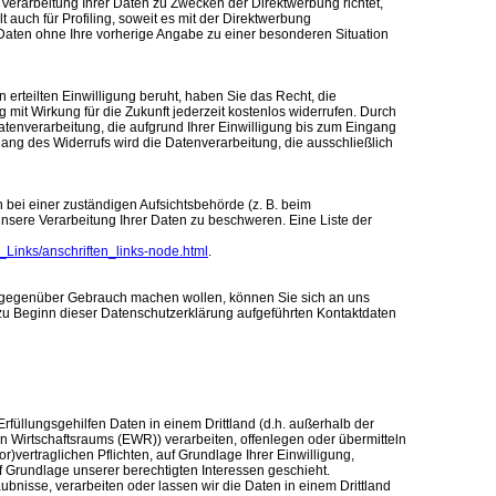
Verarbeitung Ihrer Daten zu Zwecken der Direktwerbung richtet,
t auch für Profiling, soweit es mit der Direktwerbung
Daten ohne Ihre vorherige Angabe zu einer besonderen Situation
 erteilten Einwilligung beruht, haben Sie das Recht, die
mit Wirkung für die Zukunft jederzeit kostenlos widerrufen. Durch
tenverarbeitung, die aufgrund Ihrer Einwilligung bis zum Eingang
ingang des Widerrufs wird die Datenverarbeitung, die ausschließlich
bei einer zuständigen Aufsichtsbehörde (z. B. beim
nsere Verarbeitung Ihrer Daten zu beschweren. Eine Liste der
n_Links/anschriften_links-node.html
.
gegenüber Gebrauch machen wollen, können Sie sich an uns
n zu Beginn dieser Datenschutzerklärung aufgeführten Kontaktdaten
Erfüllungsgehilfen Daten in einem Drittland (d.h. außerhalb der
 Wirtschaftsraums (EWR)) verarbeiten, offenlegen oder übermitteln
or)vertraglichen Pflichten, auf Grundlage Ihrer Einwilligung,
uf Grundlage unserer berechtigten Interessen geschieht.
aubnisse, verarbeiten oder lassen wir die Daten in einem Drittland