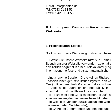
E-Mail: info@bentob.de
Tel: 07543 91 31 55
Fax: 07542 91 31 56
II. Umfang und Zweck der Verarbeitu
Webseite
1. Protokolldaten/ Logfiles
Sie können unsere Websites grundsätzlich besuc
1.1 Wenn Sie unsere Webseite bzw. Sub-Domains
Besuch unserer Webseite verwenden, automatis
dort zeitlich begrenzt in einer Protokolldatei (L
Informationen erfasst und bis zur automatische
- eine anonyme Session-ID, die keinen Rückschlu
- das von Ihnen genutzte Betriebssystem, den vo
Ons (z. B. für den Flash Player) und die von Ihn
- IP-Adresse des zugreifenden Endgeräts (z. B.
- das Datum und die Uhrzeit Ihres Besuchs,
- ob ihr Browser eine Cookiespeicherung zulässt
- die Webseiten, die Sie bei uns besucht haben,
- die Webseite, von der aus Sie auf unsere Web
die verwendeten Suchbegriffe),
- die Größe der übertragenen Datenmenge und