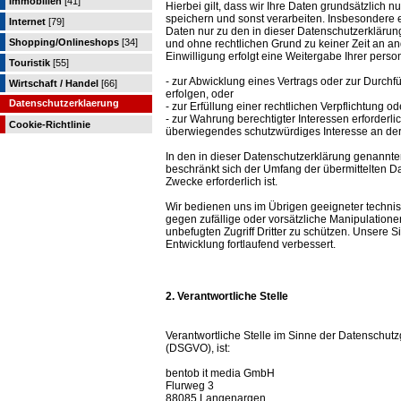
Immobilien
[41]
Hierbei gilt, dass wir Ihre Daten grundsätzlich
speichern und sonst verarbeiten. Insbesondere
Internet
[79]
Daten nur zu den in dieser Datenschutzerkläru
Shopping/Onlineshops
[34]
und ohne rechtlichen Grund zu keiner Zeit an an
Einwilligung erfolgt eine Weitergabe Ihrer per
Touristik
[55]
- zur Abwicklung eines Vertrags oder zur Durchf
Wirtschaft / Handel
[66]
erfolgen, oder
Datenschutzerklaerung
- zur Erfüllung einer rechtlichen Verpflichtung od
- zur Wahrung berechtigter Interessen erforderli
Cookie-Richtlinie
überwiegendes schutzwürdiges Interesse an der
In den in dieser Datenschutzerklärung genannte
beschränkt sich der Umfang der übermittelten D
Zwecke erforderlich ist.
Wir bedienen uns im Übrigen geeigneter techni
gegen zufällige oder vorsätzliche Manipulatione
unbefugten Zugriff Dritter zu schützen. Unser
Entwicklung fortlaufend verbessert.
2. Verantwortliche Stelle
Verantwortliche Stelle im Sinne der Datenschu
(DSGVO), ist:
bentob it media GmbH
Flurweg 3
88085 Langenargen