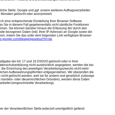
iche Stelle, Google und ggf. unsere weiteren Auftragsverarbeiter.
Monaten gelöscht oder anonymisiert.
ch eine entsprechende Einstellung Ihrer Browser-Software
ass Sie in diesem Fall gegebenenfalls nicht sämtliche Funktionen
önnen. Sie können darüber hinaus die Erfassung der durch den
ite bezogenen Daten (inkl. Ihrer IP-Adresse) an Google sowie die
ern, indem Sie das unter dem folgenden Link verfügbare Browser-
ools.google.com/dlpage/gaoptout?hl=de
.
aßgabe der Art. 17 und 18 DSGVO gelöscht oder in ihrer
Datenschutzerklärung nicht ausdrücklich angegeben, werden die bei
r die Erreichung des jeweiligen Verarbeitungszwecks nicht mehr
zlichen Aufbewahrungspflichten entgegenstehen. Wir überprüfen die
n nicht gelöscht werden, weil sie für andere und gesetzlich zulässige
s handels- oder steuerrechtlichen Gründen), werden diese Daten
arbeitet (eingeschränkte Verarbeitung).
der Verantwortlichen Stelle jederzeit unentgeltlich geltend