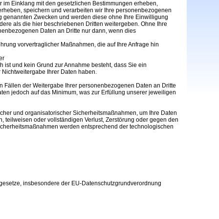
 nur im Einklang mit den gesetzlichen Bestimmungen erheben,
 erheben, speichern und verarbeiten wir Ihre personenbezogenen
ng genannten Zwecken und werden diese ohne Ihre Einwilligung
dere als die hier beschriebenen Dritten weitergeben. Ohne Ihre
sonenbezogenen Daten an Dritte nur dann, wenn dies
ührung vorvertraglicher Maßnahmen, die auf Ihre Anfrage hin
er
ch ist und kein Grund zur Annahme besteht, dass Sie ein
 Nichtweitergabe Ihrer Daten haben.
n Fällen der Weitergabe Ihrer personenbezogenen Daten an Dritte
aten jedoch auf das Minimum, was zur Erfüllung unserer jeweiligen
scher und organisatorischer Sicherheitsmaßnahmen, um Ihre Daten
n, teilweisen oder vollständigen Verlust, Zerstörung oder gegen den
e Sicherheitsmaßnahmen werden entsprechend der technologischen
tzgesetze, insbesondere der EU-Datenschutzgrundverordnung