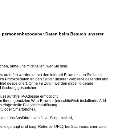
ng personenbezogener Daten beim Besuch unserer
hen, ohne uns mitzuteilen, wer Sie sind.
 aufrufen werden durch den Internet-Browser, den Sie beim
ch Protokolldaten an den Server unserer Webseite gesendet und
ogfile) gespeichert. Ohne Ihr Zutun werden dabei folgende
n Löschung gespeichert:
ss auf Ihre IP-Adresse ermöglicht,
n Ihnen genutzten Web-Browser (einschließlich installierter Add-
en eingestellte Bildschirmauflösung,
 PC oder Smartphone),
 und das Ausführen von Java-Script zulässt,
seite gelangt sind (sog. Referrer- URL), bei Suchmaschinen auch