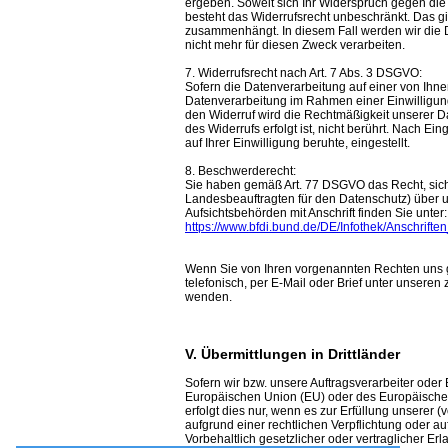
ergeben. Soweit sich Ihr Widerspruch gegen die 
besteht das Widerrufsrecht unbeschränkt. Das gil
zusammenhängt. In diesem Fall werden wir die 
nicht mehr für diesen Zweck verarbeiten.
7. Widerrufsrecht nach Art. 7 Abs. 3 DSGVO:
Sofern die Datenverarbeitung auf einer von Ihnen
Datenverarbeitung im Rahmen einer Einwilligung 
den Widerruf wird die Rechtmäßigkeit unserer Da
des Widerrufs erfolgt ist, nicht berührt. Nach E
auf Ihrer Einwilligung beruhte, eingestellt.
8. Beschwerderecht:
Sie haben gemäß Art. 77 DSGVO das Recht, sich 
Landesbeauftragten für den Datenschutz) über u
Aufsichtsbehörden mit Anschrift finden Sie unter:
https://www.bfdi.bund.de/DE/Infothek/Anschrifte
Wenn Sie von Ihren vorgenannten Rechten uns 
telefonisch, per E-Mail oder Brief unter unsere
wenden.
V. Übermittlungen in Drittländer
Sofern wir bzw. unsere Auftragsverarbeiter oder 
Europäischen Union (EU) oder des Europäischen
erfolgt dies nur, wenn es zur Erfüllung unserer (v
aufgrund einer rechtlichen Verpflichtung oder a
Vorbehaltlich gesetzlicher oder vertraglicher Erl