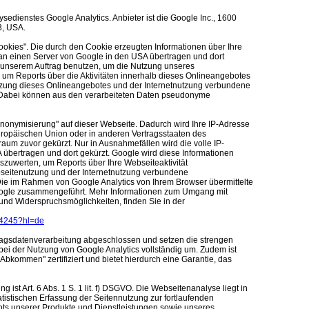
edienstes Google Analytics. Anbieter ist die Google Inc., 1600
3, USA.
ookies". Die durch den Cookie erzeugten Informationen über Ihre
an einen Server von Google in den USA übertragen und dort
n unserem Auftrag benutzen, um die Nutzung unseres
um Reports über die Aktivitäten innerhalb dieses Onlineangebotes
tzung dieses Onlineangebotes und der Internetnutzung verbundene
. Dabei können aus den verarbeiteten Daten pseudonyme
-Anonymisierung" auf dieser Webseite. Dadurch wird Ihre IP-Adresse
uropäischen Union oder in anderen Vertragsstaaten des
m zuvor gekürzt. Nur in Ausnahmefällen wird die volle IP-
übertragen und dort gekürzt. Google wird diese Informationen
zuwerten, um Reports über Ihre Webseiteaktivität
seitenutzung und der Internetnutzung verbundene
Die im Rahmen von Google Analytics von Ihrem Browser übermittelte
Google zusammengeführt. Mehr Informationen zum Umgang mit
 und Widerspruchsmöglichkeiten, finden Sie in der
004245?hl=de
tragsdatenverarbeitung abgeschlossen und setzen die strengen
i der Nutzung von Google Analytics vollständig um. Zudem ist
bkommen" zertifiziert und bietet hierdurch eine Garantie, das
 ist Art. 6 Abs. 1 S. 1 lit. f) DSGVO. Die Webseitenanalyse liegt in
atistischen Erfassung der Seitennutzung zur fortlaufenden
ts unserer Produkte und Dienstleistungen sowie unseres