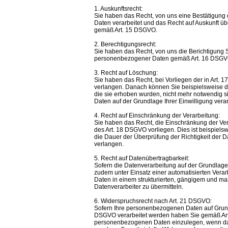
1. Auskunftsrecht:
Sie haben das Recht, von uns eine Bestätigung
Daten verarbeitet und das Recht auf Auskunft 
gemäß Art. 15 DSGVO.
2. Berechtigungsrecht:
Sie haben das Recht, von uns die Berichtigung Si
personenbezogener Daten gemäß Art. 16 DSGVO
3. Recht auf Löschung:
Sie haben das Recht, bei Vorliegen der in Art
verlangen. Danach können Sie beispielsweise di
die sie erhoben wurden, nicht mehr notwendig 
Daten auf der Grundlage Ihrer Einwilligung vera
4. Recht auf Einschränkung der Verarbeitung:
Sie haben das Recht, die Einschränkung der Ve
des Art. 18 DSGVO vorliegen. Dies ist beispielswe
die Dauer der Überprüfung der Richtigkeit der 
verlangen.
5. Recht auf Datenübertragbarkeit:
Sofern die Datenverarbeitung auf der Grundlage 
zudem unter Einsatz einer automatisierten Vera
Daten in einem strukturierten, gängigem und m
Datenverarbeiter zu übermitteln.
6. Widerspruchsrecht nach Art. 21 DSGVO:
Sofern Ihre personenbezogenen Daten auf Grundla
DSGVO verarbeitet werden haben Sie gemäß Art
personenbezogenen Daten einzulegen, wenn dafü