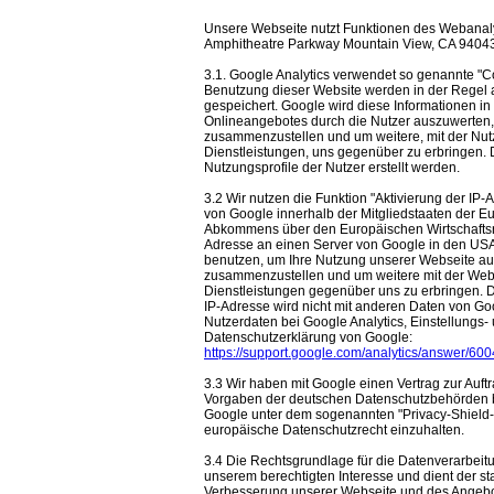
Unsere Webseite nutzt Funktionen des Webanalys
Amphitheatre Parkway Mountain View, CA 9404
3.1. Google Analytics verwendet so genannte "C
Benutzung dieser Website werden in der Regel 
gespeichert. Google wird diese Informationen i
Onlineangebotes durch die Nutzer auszuwerten, 
zusammenzustellen und um weitere, mit der Nu
Dienstleistungen, uns gegenüber zu erbringen
Nutzungsprofile der Nutzer erstellt werden.
3.2 Wir nutzen die Funktion "Aktivierung der IP
von Google innerhalb der Mitgliedstaaten der E
Abkommens über den Europäischen Wirtschaftsrau
Adresse an einen Server von Google in den USA 
benutzen, um Ihre Nutzung unserer Webseite aus
zusammenzustellen und um weitere mit der Web
Dienstleistungen gegenüber uns zu erbringen. 
IP-Adresse wird nicht mit anderen Daten von 
Nutzerdaten bei Google Analytics, Einstellungs-
Datenschutzerklärung von Google:
https://support.google.com/analytics/answer/6
3.3 Wir haben mit Google einen Vertrag zur Auf
Vorgaben der deutschen Datenschutzbehörden be
Google unter dem sogenannten "Privacy-Shield-A
europäische Datenschutzrecht einzuhalten.
3.4 Die Rechtsgrundlage für die Datenverarbeitung
unserem berechtigten Interesse und dient der st
Verbesserung unserer Webseite und des Angebo