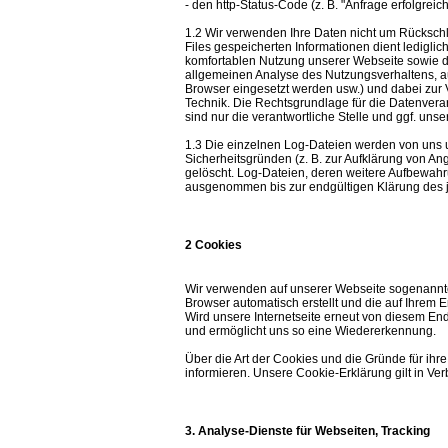
- den http-Status-Code (z. B. "Anfrage erfolgreic
1.2 Wir verwenden Ihre Daten nicht um Rückschlü
Files gespeicherten Informationen dient ledigl
komfortablen Nutzung unserer Webseite sowie d
allgemeinen Analyse des Nutzungsverhaltens, au
Browser eingesetzt werden usw.) und dabei zur 
Technik. Die Rechtsgrundlage für die Datenverarb
sind nur die verantwortliche Stelle und ggf. unse
1.3 Die einzelnen Log-Dateien werden von uns u
Sicherheitsgründen (z. B. zur Aufklärung von A
gelöscht. Log-Dateien, deren weitere Aufbewahr
ausgenommen bis zur endgültigen Klärung des je
2 Cookies
Wir verwenden auf unserer Webseite sogenannte 
Browser automatisch erstellt und die auf Ihrem
Wird unsere Internetseite erneut von diesem End
und ermöglicht uns so eine Wiedererkennung.
Über die Art der Cookies und die Gründe für ihr
informieren. Unsere Cookie-Erklärung gilt in Ve
3. Analyse-Dienste für Webseiten, Tracking