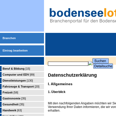
Branchen
Eintrag bearbeiten
Beruf & Bildung
[15]
Datenschutzerklärung
Computer und EDV
[89]
Dienstleistungen
[130]
I. Allgemeines
Fahrzeuge & Transport
[20]
1. Überblick
Freizeit
[58]
Gastronomie
[35]
Mit den nachfolgenden Angaben möchten wir Si
Gesundheit
[35]
Verwendung Ihrer Daten informieren, die wir 
erhalten.
Handwerk
[63]