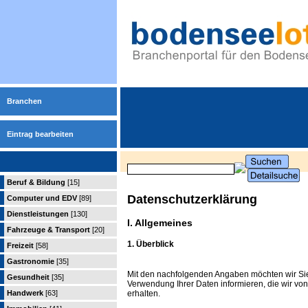
Branchen
Eintrag bearbeiten
Beruf & Bildung
[15]
Datenschutzerklärung
Computer und EDV
[89]
Dienstleistungen
[130]
I. Allgemeines
Fahrzeuge & Transport
[20]
1. Überblick
Freizeit
[58]
Gastronomie
[35]
Mit den nachfolgenden Angaben möchten wir Si
Gesundheit
[35]
Verwendung Ihrer Daten informieren, die wir 
erhalten.
Handwerk
[63]