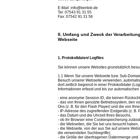
E-Mail: info@bentob.de
Tel: 07543 91 31 55
Fax: 07542 91 31 56
II. Umfang und Zweck der Verarbeitu
Webseite
1. Protokolldaten/ Logfiles
Sie können unsere Websites grundsätzlich besuc
1.1 Wenn Sie unsere Webseite bzw. Sub-Domains
Besuch unserer Webseite verwenden, automatis
dort zeitlich begrenzt in einer Protokolldatei (L
Informationen erfasst und bis zur automatische
- eine anonyme Session-ID, die keinen Rückschlu
- das von Ihnen genutzte Betriebssystem, den vo
Ons (z. B. für den Flash Player) und die von Ihn
- IP-Adresse des zugreifenden Endgeräts (z. B.
- das Datum und die Uhrzeit Ihres Besuchs,
- ob ihr Browser eine Cookiespeicherung zulässt
- die Webseiten, die Sie bei uns besucht haben,
- die Webseite, von der aus Sie auf unsere Web
die verwendeten Suchbegriffe),
- die Größe der übertragenen Datenmenge und