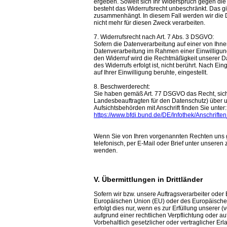
ergeben. Soweit sich Ihr Widerspruch gegen die 
besteht das Widerrufsrecht unbeschränkt. Das gil
zusammenhängt. In diesem Fall werden wir die 
nicht mehr für diesen Zweck verarbeiten.
7. Widerrufsrecht nach Art. 7 Abs. 3 DSGVO:
Sofern die Datenverarbeitung auf einer von Ihnen
Datenverarbeitung im Rahmen einer Einwilligung 
den Widerruf wird die Rechtmäßigkeit unserer Da
des Widerrufs erfolgt ist, nicht berührt. Nach E
auf Ihrer Einwilligung beruhte, eingestellt.
8. Beschwerderecht:
Sie haben gemäß Art. 77 DSGVO das Recht, sich 
Landesbeauftragten für den Datenschutz) über u
Aufsichtsbehörden mit Anschrift finden Sie unter:
https://www.bfdi.bund.de/DE/Infothek/Anschrifte
Wenn Sie von Ihren vorgenannten Rechten uns 
telefonisch, per E-Mail oder Brief unter unsere
wenden.
V. Übermittlungen in Drittländer
Sofern wir bzw. unsere Auftragsverarbeiter oder 
Europäischen Union (EU) oder des Europäischen
erfolgt dies nur, wenn es zur Erfüllung unserer (v
aufgrund einer rechtlichen Verpflichtung oder a
Vorbehaltlich gesetzlicher oder vertraglicher Erl