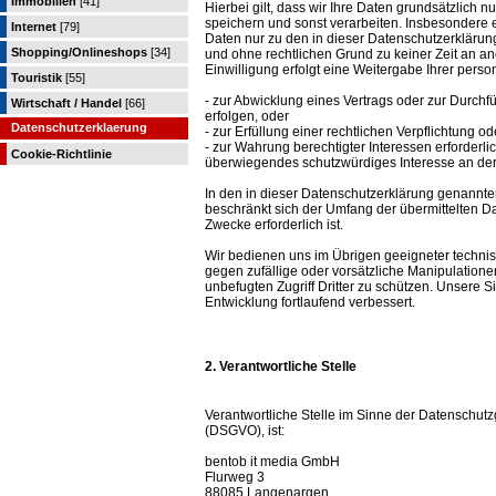
Immobilien
[41]
Hierbei gilt, dass wir Ihre Daten grundsätzlich
speichern und sonst verarbeiten. Insbesondere
Internet
[79]
Daten nur zu den in dieser Datenschutzerkläru
Shopping/Onlineshops
[34]
und ohne rechtlichen Grund zu keiner Zeit an an
Einwilligung erfolgt eine Weitergabe Ihrer per
Touristik
[55]
- zur Abwicklung eines Vertrags oder zur Durchf
Wirtschaft / Handel
[66]
erfolgen, oder
Datenschutzerklaerung
- zur Erfüllung einer rechtlichen Verpflichtung od
- zur Wahrung berechtigter Interessen erforderli
Cookie-Richtlinie
überwiegendes schutzwürdiges Interesse an der
In den in dieser Datenschutzerklärung genannte
beschränkt sich der Umfang der übermittelten D
Zwecke erforderlich ist.
Wir bedienen uns im Übrigen geeigneter techni
gegen zufällige oder vorsätzliche Manipulatione
unbefugten Zugriff Dritter zu schützen. Unser
Entwicklung fortlaufend verbessert.
2. Verantwortliche Stelle
Verantwortliche Stelle im Sinne der Datenschu
(DSGVO), ist:
bentob it media GmbH
Flurweg 3
88085 Langenargen