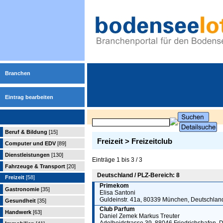
Branchen
Eintrag bearbeiten
Beruf & Bildung
[15]
Freizeit > Freizeitclub
Computer und EDV
[89]
Dienstleistungen
[130]
Einträge 1 bis 3 / 3
Fahrzeuge & Transport
[20]
Deutschland / PLZ-Bereich: 8
Freizeit
[58]
Primekom
Gastronomie
[35]
Elisa Santoni
Guldeinstr. 41a, 80339 München, Deutschlan
Gesundheit
[35]
Club Parfum
Handwerk
[63]
Daniel Zemek Markus Treuter