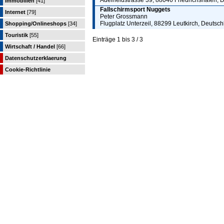
Adelheidstrasse 39, 88046 Friedrichshafen, 
Immobilien
[41]
Fallschirmsport Nuggets
Internet
[79]
Peter Grossmann
Flugplatz Unterzeil, 88299 Leutkirch, Deutsc
Shopping/Onlineshops
[34]
Touristik
[55]
Einträge 1 bis 3 / 3
Wirtschaft / Handel
[66]
Datenschutzerklaerung
Cookie-Richtlinie