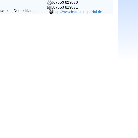
07553 829870
07553 829871
hausen, Deutschland
http://www.tourismusportal.de