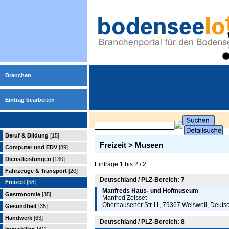
Branchen
Eintrag bearbeiten
Beruf & Bildung
[15]
Freizeit > Museen
Computer und EDV
[89]
Dienstleistungen
[130]
Einträge 1 bis 2 / 2
Fahrzeuge & Transport
[20]
Deutschland / PLZ-Bereich: 7
Freizeit
[58]
Manfreds Haus- und Hofmuseum
Gastronomie
[35]
Manfred Zeisset
Oberhausener Str.11, 79367 Weisweil, Deuts
Gesundheit
[35]
Handwerk
[63]
Deutschland / PLZ-Bereich: 8