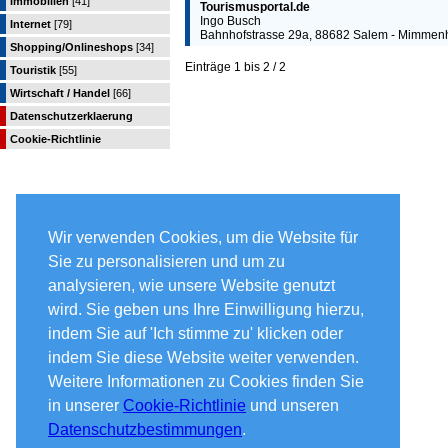
Immobilien
[41]
Tourismusportal.de
Ingo Busch
Internet
[79]
Bahnhofstrasse 29a, 88682 Salem - Mimmen
Shopping/Onlineshops
[34]
Einträge 1 bis 2 / 2
Touristik
[55]
Wirtschaft / Handel
[66]
Datenschutzerklaerung
Cookie-Richtlinie
Wir verwenden Cookies, um die Website für
Sie zu personalisieren und um zu
analysieren, wie unsere Website genutzt
wird. Sie geben uns Ihre Einwilligung hierzu,
indem Sie auf 'Ich stimme zu' klicken oder
indem Sie diese Website weiter verwenden.
Weitere Informationen zu Cookies finden Sie
in unserer
Cookie-Richtlinie
und unseren
Datenschutzbestimmungen
.