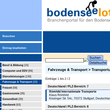
Branchen
Eintrag bearbeiten
Beruf & Bildung
[15]
Fahrzeuge & Transport > Transpor
Computer und EDV
[89]
Dienstleistungen
[130]
Einträge 1 bis 2 / 2
Fahrzeuge & Transport
[20]
Deutschland / PLZ-Bereich: 7
Freizeit
[58]
Römhild Internationale Transporte
Gastronomie
[35]
Klaus Römhild
Kissinger Str. 54c, 70372 Stuttgart, Deutschla
Gesundheit
[35]
Handwerk
[63]
Deutschland / PLZ-Bereich: 8