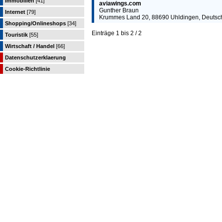
Immobilien
[41]
aviawings.com
Gunther Braun
Internet
[79]
Krummes Land 20, 88690 Uhldingen, Deutsc
Shopping/Onlineshops
[34]
Einträge 1 bis 2 / 2
Touristik
[55]
Wirtschaft / Handel
[66]
Datenschutzerklaerung
Cookie-Richtlinie