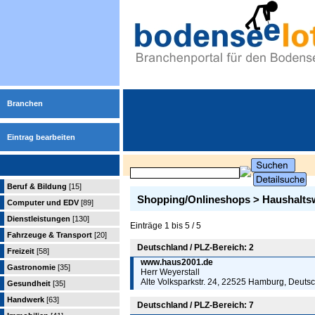
Branchen
Eintrag bearbeiten
Beruf & Bildung
[15]
Shopping/Onlineshops > Haushalts
Computer und EDV
[89]
Dienstleistungen
[130]
Einträge 1 bis 5 / 5
Fahrzeuge & Transport
[20]
Deutschland / PLZ-Bereich: 2
Freizeit
[58]
www.haus2001.de
Gastronomie
[35]
Herr Weyerstall
Alte Volksparkstr. 24, 22525 Hamburg, Deuts
Gesundheit
[35]
Handwerk
[63]
Deutschland / PLZ-Bereich: 7