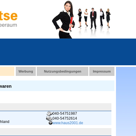
Werbung
Nutzungsbedingungen
Impressum
waren
040-54751987
040-54752614
chland
www.haus2001.de