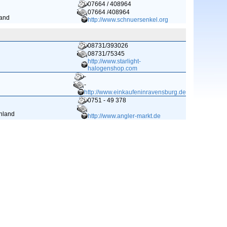
07664 / 408964
07664 /408964
land
http://www.schnuersenkel.org
08731/393026
08731/75345
http://www.starlight-
halogenshop.com
-
-
http://www.einkaufeninravensburg.de
0751 - 49 378
chland
http://www.angler-markt.de