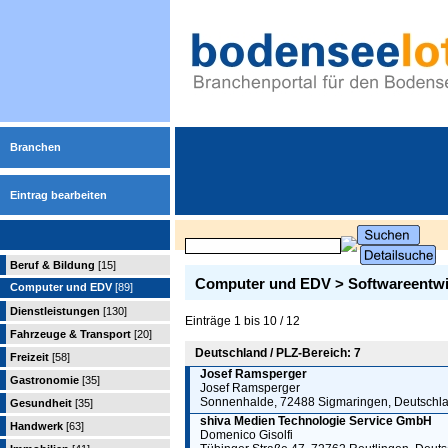
Branchen
Eintrag bearbeiten
Beruf & Bildung
[15]
Computer und EDV > Softwareentw
Computer und EDV
[89]
Dienstleistungen
[130]
Einträge 1 bis 10 / 12
Fahrzeuge & Transport
[20]
Deutschland / PLZ-Bereich: 7
Freizeit
[58]
Josef Ramsperger
Gastronomie
[35]
Josef Ramsperger
Sonnenhalde, 72488 Sigmaringen, Deutschl
Gesundheit
[35]
shiva Medien Technologie Service GmbH
Handwerk
[63]
Domenico Gisolfi