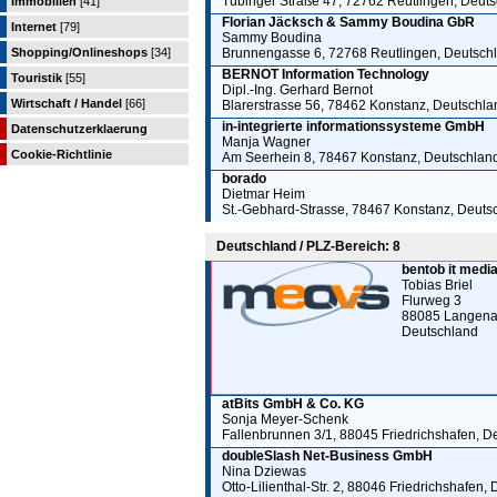
Tübinger Straße 47, 72762 Reutlingen, Deut
Immobilien
[41]
Florian Jäcksch & Sammy Boudina GbR
Internet
[79]
Sammy Boudina
Shopping/Onlineshops
[34]
Brunnengasse 6, 72768 Reutlingen, Deutsch
BERNOT Information Technology
Touristik
[55]
Dipl.-Ing. Gerhard Bernot
Wirtschaft / Handel
[66]
Blarerstrasse 56, 78462 Konstanz, Deutschla
in-integrierte informationssysteme GmbH
Datenschutzerklaerung
Manja Wagner
Cookie-Richtlinie
Am Seerhein 8, 78467 Konstanz, Deutschlan
borado
Dietmar Heim
St.-Gebhard-Strasse, 78467 Konstanz, Deuts
Deutschland / PLZ-Bereich: 8
bentob it med
Tobias Briel
Flurweg 3
88085 Langena
Deutschland
atBits GmbH & Co. KG
Sonja Meyer-Schenk
Fallenbrunnen 3/1, 88045 Friedrichshafen, D
doubleSlash Net-Business GmbH
Nina Dziewas
Otto-Lilienthal-Str. 2, 88046 Friedrichshafen,