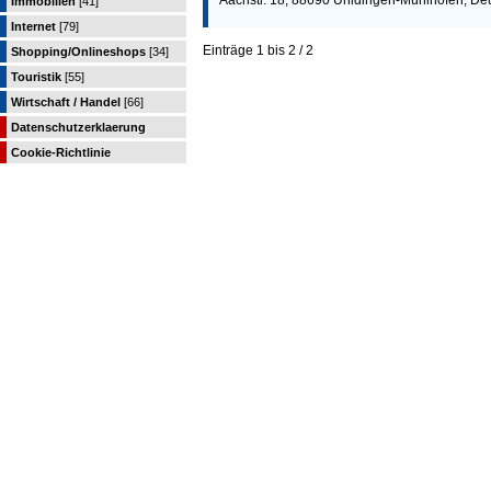
Aachstr. 18, 88690 Uhldingen-Mühlhofen, De
Immobilien
[41]
Internet
[79]
Einträge 1 bis 2 / 2
Shopping/Onlineshops
[34]
Touristik
[55]
Wirtschaft / Handel
[66]
Datenschutzerklaerung
Cookie-Richtlinie