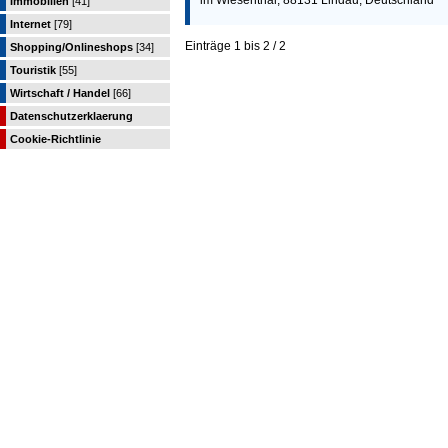
im Wiesenthal, 88131 Lindau, Deutschland
Immobilien
[41]
Internet
[79]
Einträge 1 bis 2 / 2
Shopping/Onlineshops
[34]
Touristik
[55]
Wirtschaft / Handel
[66]
Datenschutzerklaerung
Cookie-Richtlinie