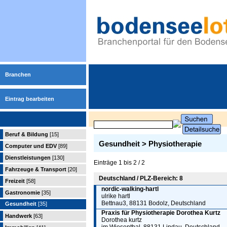
Branchen
Eintrag bearbeiten
Beruf & Bildung
[15]
Gesundheit > Physiotherapie
Computer und EDV
[89]
Dienstleistungen
[130]
Einträge 1 bis 2 / 2
Fahrzeuge & Transport
[20]
Deutschland / PLZ-Bereich: 8
Freizeit
[58]
nordic-walking-hartl
Gastronomie
[35]
ulrike hartl
Bettnau3, 88131 Bodolz, Deutschland
Gesundheit
[35]
Praxis für Physiotherapie Dorothea Kurtz
Handwerk
[63]
Dorothea kurtz