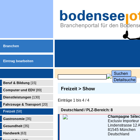
Branchen
Eintrag bearbeiten
Beruf & Bildung
[15]
Freizeit > Show
Computer und EDV
[89]
Dienstleistungen
[130]
Einträge 1 bis 4 / 4
Fahrzeuge & Transport
[20]
Deutschland / PLZ-Bereich: 8
Freizeit
[58]
Champagne Sélect
Gastronomie
[35]
Exclusiv Importeur
Lindenstrasse 12 
Gesundheit
[35]
81545 München
Handwerk
[63]
Deutschland