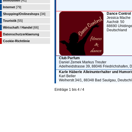
Immobilien
[41]
Internet
[79]
Dance Control
Shopping/Onlineshops
[34]
Jessica Mache
Touristik
[55]
Aachstr. 50
88690 Uhlding
Wirtschaft / Handel
[66]
Deutschland
Datenschutzerklaerung
Cookie-Richtlinie
Club Parfum
Daniel Zemek Markus Treuter
Adelheidstrasse 39, 88046 Friedrichshafen, 
Karle Häberle Alleinunterhalter und Humori
Karl Beller
Weiherstr.34/1, 88348 Bad Saulgau, Deutsch
Einträge 1 bis 4 / 4