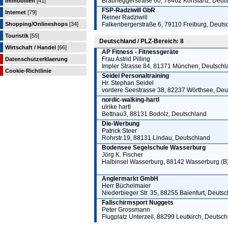
Brauneggerstraße 60, 78462 Konstanz, Deut
Immobilien
[41]
FSP-Radziwill GbR
Internet
[79]
Reiner Radziwill
Shopping/Onlineshops
[34]
Falkenbergerstraße 6, 79110 Freiburg, Deuts
Touristik
[55]
Deutschland / PLZ-Bereich: 8
Wirtschaft / Handel
[66]
AP Fitness - Fitnessgeräte
Frau Astrid Pilling
Datenschutzerklaerung
Impler Strasse 84, 81371 München, Deutschl
Cookie-Richtlinie
Seidel Personaltraining
Hr. Stephan Seidel
vordere Seestrasse 38, 82237 Wörthsee, Deu
nordic-walking-hartl
ulrike hartl
Bettnau3, 88131 Bodolz, Deutschland
Die-Werbung
Patrick Steer
Rohrstr.19, 88131 Lindau, Deutschland
Bodensee Segelschule Wasserburg
Jörg K. Fischer
Halbinsel Wasserburg, 88142 Wasserburg (B
Anglermarkt GmbH
Herr Büchelmaier
Niederbieger Str. 35, 88255 Baienfurt, Deuts
Fallschirmsport Nuggets
Peter Grossmann
Flugplatz Unterzeil, 88299 Leutkirch, Deutsc