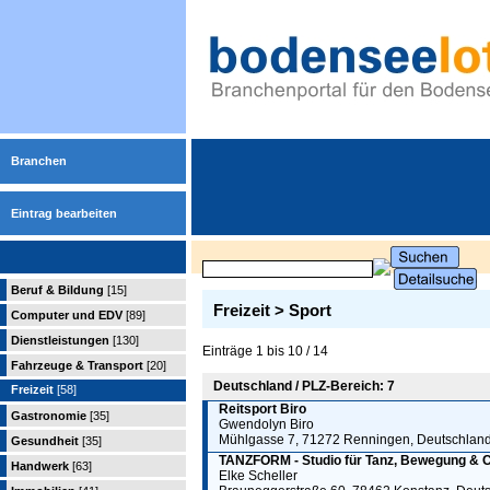
Branchen
Eintrag bearbeiten
Beruf & Bildung
[15]
Freizeit > Sport
Computer und EDV
[89]
Dienstleistungen
[130]
Einträge 1 bis 10 / 14
Fahrzeuge & Transport
[20]
Deutschland / PLZ-Bereich: 7
Freizeit
[58]
Reitsport Biro
Gastronomie
[35]
Gwendolyn Biro
Mühlgasse 7, 71272 Renningen, Deutschlan
Gesundheit
[35]
TANZFORM - Studio für Tanz, Bewegung & C
Handwerk
[63]
Elke Scheller