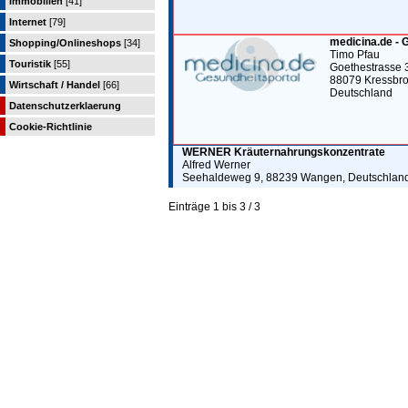
Immobilien
[41]
Internet
[79]
medicina.de - 
Shopping/Onlineshops
[34]
Timo Pfau
Touristik
[55]
Goethestrasse 
88079 Kressbr
Wirtschaft / Handel
[66]
Deutschland
Datenschutzerklaerung
Cookie-Richtlinie
WERNER Kräuternahrungskonzentrate
Alfred Werner
Seehaldeweg 9, 88239 Wangen, Deutschlan
Einträge 1 bis 3 / 3