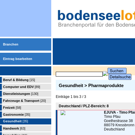
Branchen
Eintrag bearbeiten
Beruf & Bildung
[15]
Gesundheit > Pharmaprodukte
Computer und EDV
[89]
Dienstleistungen
[130]
Einträge 1 bis 3 / 3
Fahrzeuge & Transport
[20]
Deutschland / PLZ-Bereich: 8
Freizeit
[58]
EJUVA - Timo Pfa
Gastronomie
[35]
Timo Pfau
Goethestrasse 38
Gesundheit
[35]
88079 Kressbronn
Handwerk
[63]
Deutschland