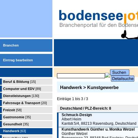
Branchen
Eintrag bearbeiten
Beruf & Bildung
[15]
Handwerk > Kunstgewerbe
Computer und EDV
[89]
Dienstleistungen
[130]
Einträge 1 bis 3 / 3
Fahrzeuge & Transport
[20]
Deutschland / PLZ-Bereich: 8
Freizeit
[58]
Schmuck-Design
Gastronomie
[35]
Albert Heim
Kantstr.5/4, 88213 Ravensburg, Deutschland
Gesundheit
[35]
Kunsthandwerk Günther u. Monika Wetzel
Handwerk
[63]
Günther Wetzel