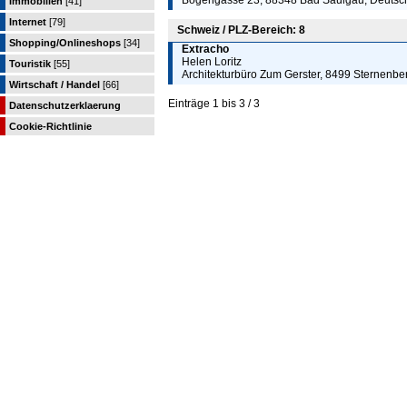
Bogengasse 23, 88348 Bad Saulgau, Deutsc
Immobilien
[41]
Internet
[79]
Schweiz / PLZ-Bereich: 8
Shopping/Onlineshops
[34]
Extracho
Helen Loritz
Touristik
[55]
Architekturbüro Zum Gerster, 8499 Sternenbe
Wirtschaft / Handel
[66]
Einträge 1 bis 3 / 3
Datenschutzerklaerung
Cookie-Richtlinie