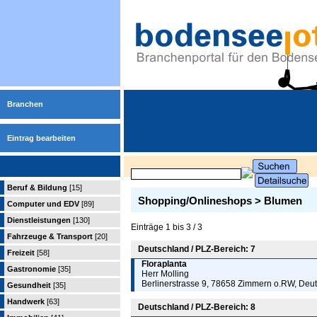
Branchen
Eintrag bearbeiten
Beruf & Bildung
[15]
Shopping/Onlineshops > Blumen
Computer und EDV
[89]
Dienstleistungen
[130]
Einträge 1 bis 3 / 3
Fahrzeuge & Transport
[20]
Deutschland / PLZ-Bereich: 7
Freizeit
[58]
Floraplanta
Gastronomie
[35]
Herr Molling
Berlinerstrasse 9, 78658 Zimmern o.RW, Deu
Gesundheit
[35]
Handwerk
[63]
Deutschland / PLZ-Bereich: 8