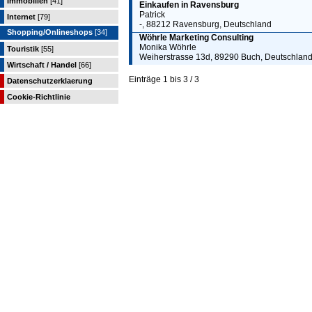
Immobilien
[41]
Einkaufen in Ravensburg
Patrick
Internet
[79]
-, 88212 Ravensburg, Deutschland
Shopping/Onlineshops
[34]
Wöhrle Marketing Consulting
Monika Wöhrle
Touristik
[55]
Weiherstrasse 13d, 89290 Buch, Deutschlan
Wirtschaft / Handel
[66]
Einträge 1 bis 3 / 3
Datenschutzerklaerung
Cookie-Richtlinie