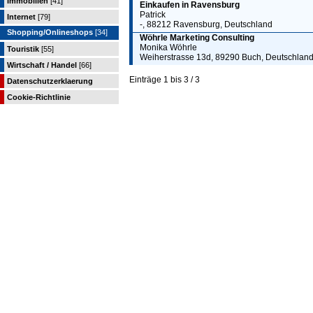
Immobilien
[41]
Einkaufen in Ravensburg
Patrick
Internet
[79]
-, 88212 Ravensburg, Deutschland
Shopping/Onlineshops
[34]
Wöhrle Marketing Consulting
Monika Wöhrle
Touristik
[55]
Weiherstrasse 13d, 89290 Buch, Deutschlan
Wirtschaft / Handel
[66]
Einträge 1 bis 3 / 3
Datenschutzerklaerung
Cookie-Richtlinie