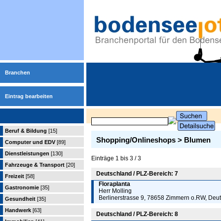
Branchen
Eintrag bearbeiten
Beruf & Bildung
[15]
Shopping/Onlineshops > Blumen
Computer und EDV
[89]
Dienstleistungen
[130]
Einträge 1 bis 3 / 3
Fahrzeuge & Transport
[20]
Deutschland / PLZ-Bereich: 7
Freizeit
[58]
Floraplanta
Gastronomie
[35]
Herr Molling
Berlinerstrasse 9, 78658 Zimmern o.RW, Deu
Gesundheit
[35]
Handwerk
[63]
Deutschland / PLZ-Bereich: 8