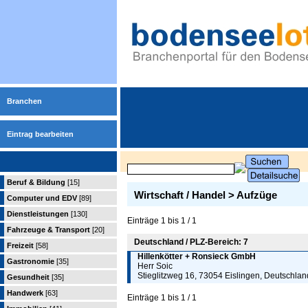
Branchen
Eintrag bearbeiten
Beruf & Bildung
[15]
Wirtschaft / Handel > Aufzüge
Computer und EDV
[89]
Dienstleistungen
[130]
Einträge 1 bis 1 / 1
Fahrzeuge & Transport
[20]
Deutschland / PLZ-Bereich: 7
Freizeit
[58]
Hillenkötter + Ronsieck GmbH
Gastronomie
[35]
Herr Soic
Stieglitzweg 16, 73054 Eislingen, Deutschlan
Gesundheit
[35]
Handwerk
[63]
Einträge 1 bis 1 / 1