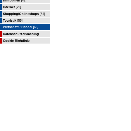
Immobilien
[41]
Internet
[79]
Shopping/Onlineshops
[34]
Touristik
[55]
Wirtschaft / Handel
[66]
Datenschutzerklaerung
Cookie-Richtlinie