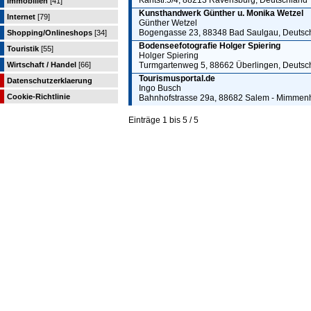
Kantstr.5/4, 88213 Ravensburg, Deutschland
Immobilien
[41]
Kunsthandwerk Günther u. Monika Wetzel
Internet
[79]
Günther Wetzel
Bogengasse 23, 88348 Bad Saulgau, Deutsc
Shopping/Onlineshops
[34]
Bodenseefotografie Holger Spiering
Touristik
[55]
Holger Spiering
Wirtschaft / Handel
[66]
Turmgartenweg 5, 88662 Überlingen, Deutsc
Tourismusportal.de
Datenschutzerklaerung
Ingo Busch
Cookie-Richtlinie
Bahnhofstrasse 29a, 88682 Salem - Mimmen
Einträge 1 bis 5 / 5