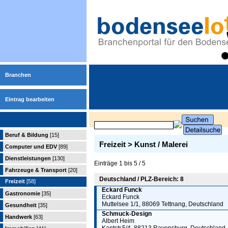
Branchen
Eintrag bearbeiten
Beruf & Bildung
[15]
Freizeit > Kunst / Malerei
Computer und EDV
[89]
Dienstleistungen
[130]
Einträge 1 bis 5 / 5
Fahrzeuge & Transport
[20]
Deutschland / PLZ-Bereich: 8
Freizeit
[58]
Eckard Funck
Gastronomie
[35]
Eckard Funck
Muttelsee 1/1, 88069 Tettnang, Deutschland
Gesundheit
[35]
Schmuck-Design
Handwerk
[63]
Albert Heim