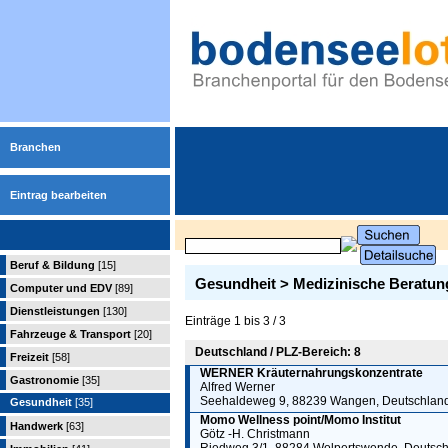
Branchen
Eintrag bearbeiten
Beruf & Bildung
[15]
Gesundheit > Medizinische Beratun
Computer und EDV
[89]
Dienstleistungen
[130]
Einträge 1 bis 3 / 3
Fahrzeuge & Transport
[20]
Deutschland / PLZ-Bereich: 8
Freizeit
[58]
WERNER Kräuternahrungskonzentrate
Gastronomie
[35]
Alfred Werner
Seehaldeweg 9, 88239 Wangen, Deutschlan
Gesundheit
[35]
Momo Wellness point/Momo Institut
Handwerk
[63]
Götz -H. Christmann