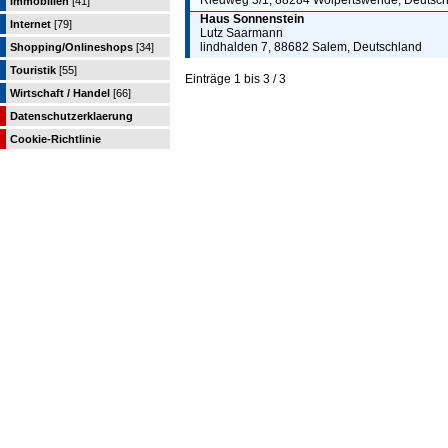
Riedweg 3/1, 88284 Wolpertswende, Deutsc
Immobilien
[41]
Haus Sonnenstein
Internet
[79]
Lutz Saarmann
lindhalden 7, 88682 Salem, Deutschland
Shopping/Onlineshops
[34]
Touristik
[55]
Einträge 1 bis 3 / 3
Wirtschaft / Handel
[66]
Datenschutzerklaerung
Cookie-Richtlinie