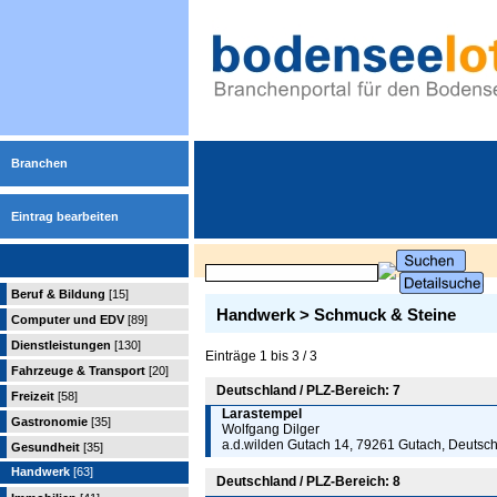
Branchen
Eintrag bearbeiten
Beruf & Bildung
[15]
Handwerk > Schmuck & Steine
Computer und EDV
[89]
Dienstleistungen
[130]
Einträge 1 bis 3 / 3
Fahrzeuge & Transport
[20]
Deutschland / PLZ-Bereich: 7
Freizeit
[58]
Larastempel
Gastronomie
[35]
Wolfgang Dilger
a.d.wilden Gutach 14, 79261 Gutach, Deutsc
Gesundheit
[35]
Handwerk
[63]
Deutschland / PLZ-Bereich: 8