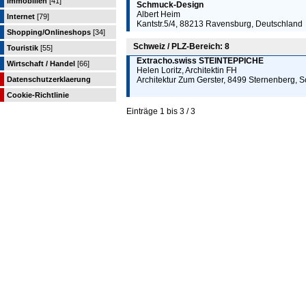
Immobilien
[41]
Schmuck-Design
Albert Heim
Internet
[79]
Kantstr.5/4, 88213 Ravensburg, Deutschland
Shopping/Onlineshops
[34]
Schweiz / PLZ-Bereich: 8
Touristik
[55]
Extracho.swiss STEINTEPPICHE
Wirtschaft / Handel
[66]
Helen Loritz, Architektin FH
Datenschutzerklaerung
Architektur Zum Gerster, 8499 Sternenberg, 
Cookie-Richtlinie
Einträge 1 bis 3 / 3