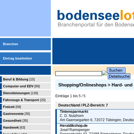
Branchen
Eintrag bearbeiten
Beruf & Bildung
[15]
Shopping/Onlineshops > Hard- und
Computer und EDV
[89]
Dienstleistungen
[130]
Einträge 1 bis 5 / 5
Fahrzeuge & Transport
[20]
Deutschland / PLZ-Bereich: 7
Freizeit
[58]
Tintensparmarkt
Gastronomie
[35]
C. D. Nutzhorn
Am Gaensegarten 6, 72072 Tübingen, Deuts
Gesundheit
[35]
Heraldikshop.de
Handwerk
[63]
Josef Ramsperger