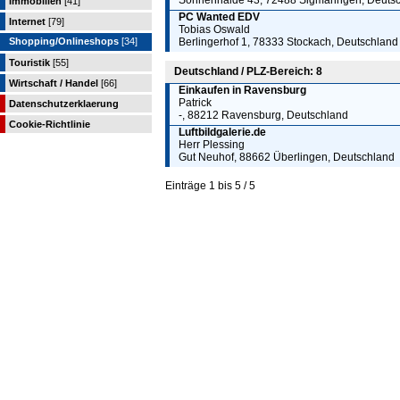
Sonnenhalde 43, 72488 Sigmaringen, Deuts
Immobilien
[41]
PC Wanted EDV
Internet
[79]
Tobias Oswald
Shopping/Onlineshops
[34]
Berlingerhof 1, 78333 Stockach, Deutschland
Touristik
[55]
Deutschland / PLZ-Bereich: 8
Wirtschaft / Handel
[66]
Einkaufen in Ravensburg
Patrick
Datenschutzerklaerung
-, 88212 Ravensburg, Deutschland
Cookie-Richtlinie
Luftbildgalerie.de
Herr Plessing
Gut Neuhof, 88662 Überlingen, Deutschland
Einträge 1 bis 5 / 5