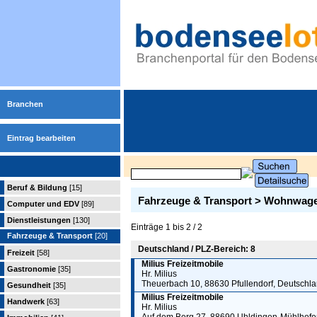
Branchen
Eintrag bearbeiten
Beruf & Bildung
[15]
Fahrzeuge & Transport > Wohnwag
Computer und EDV
[89]
Dienstleistungen
[130]
Einträge 1 bis 2 / 2
Fahrzeuge & Transport
[20]
Deutschland / PLZ-Bereich: 8
Freizeit
[58]
Milius Freizeitmobile
Gastronomie
[35]
Hr. Milius
Theuerbach 10, 88630 Pfullendorf, Deutschl
Gesundheit
[35]
Milius Freizeitmobile
Handwerk
[63]
Hr. Milius