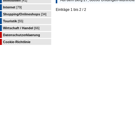
Auf dem Berg 27, 88690 Uhldingen-Mühlhofe
Immobilien
[41]
Internet
[79]
Einträge 1 bis 2 / 2
Shopping/Onlineshops
[34]
Touristik
[55]
Wirtschaft / Handel
[66]
Datenschutzerklaerung
Cookie-Richtlinie