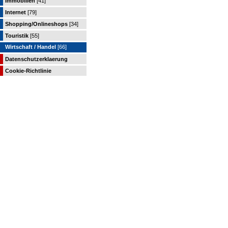
Immobilien
[41]
Internet
[79]
Shopping/Onlineshops
[34]
Touristik
[55]
Wirtschaft / Handel
[66]
Datenschutzerklaerung
Cookie-Richtlinie