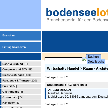
Branchen
Eintrag bearbeiten
Beruf & Bildung
[15]
Wirtschaft / Handel > Raum - Archit
Computer und EDV
[89]
Dienstleistungen
[130]
Einträge 1 bis 1 / 1
Fahrzeuge & Transport
[20]
Deutschland / PLZ-Bereich: 8
Freizeit
[58]
ARCQU DESIGN
Gastronomie
[35]
Manfred Dannullis
Mühlstrasse 10, 88085 Langenargen, Deutsc
Gesundheit
[35]
Handwerk
[63]
Einträge 1 bis 1 / 1