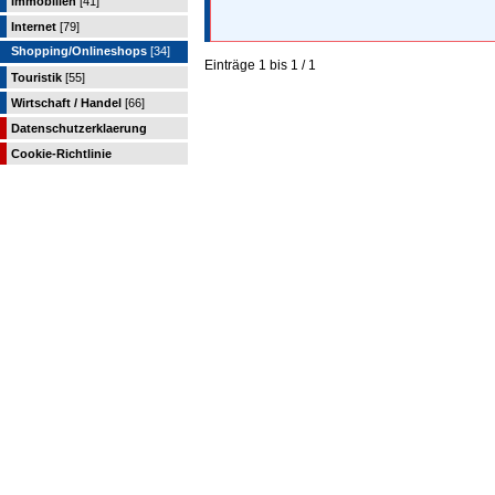
Immobilien
[41]
Internet
[79]
Shopping/Onlineshops
[34]
Einträge 1 bis 1 / 1
Touristik
[55]
Wirtschaft / Handel
[66]
Datenschutzerklaerung
Cookie-Richtlinie