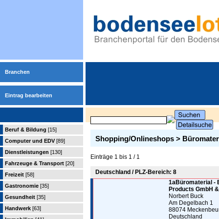
Branchen
Eintrag bearbeiten
Beruf & Bildung
[15]
Shopping/Onlineshops > Büromateri
Computer und EDV
[89]
Dienstleistungen
[130]
Einträge 1 bis 1 / 1
Fahrzeuge & Transport
[20]
Deutschland / PLZ-Bereich: 8
Freizeit
[58]
1aBüromaterial -
Gastronomie
[35]
Products GmbH &
Norbert Buck
Gesundheit
[35]
Am Degelbach 1
Handwerk
[63]
88074 Meckenbeu
Deutschland