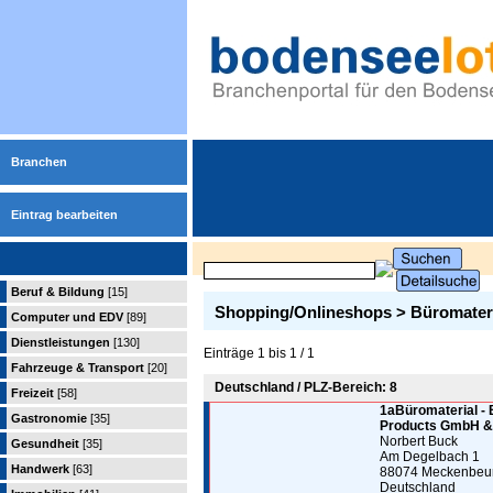
Branchen
Eintrag bearbeiten
Beruf & Bildung
[15]
Shopping/Onlineshops > Büromateri
Computer und EDV
[89]
Dienstleistungen
[130]
Einträge 1 bis 1 / 1
Fahrzeuge & Transport
[20]
Deutschland / PLZ-Bereich: 8
Freizeit
[58]
1aBüromaterial -
Gastronomie
[35]
Products GmbH &
Norbert Buck
Gesundheit
[35]
Am Degelbach 1
Handwerk
[63]
88074 Meckenbeu
Deutschland