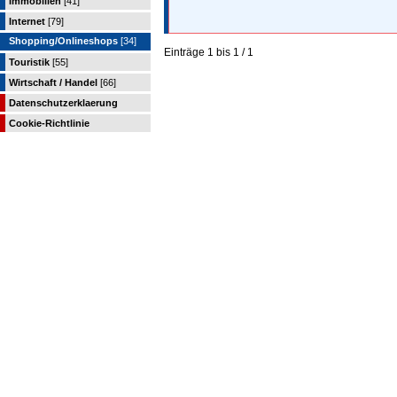
Immobilien
[41]
Internet
[79]
Shopping/Onlineshops
[34]
Einträge 1 bis 1 / 1
Touristik
[55]
Wirtschaft / Handel
[66]
Datenschutzerklaerung
Cookie-Richtlinie