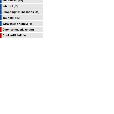
Immobilien
[41]
Internet
[79]
Shopping/Onlineshops
[34]
Touristik
[55]
Wirtschaft / Handel
[66]
Datenschutzerklaerung
Cookie-Richtlinie