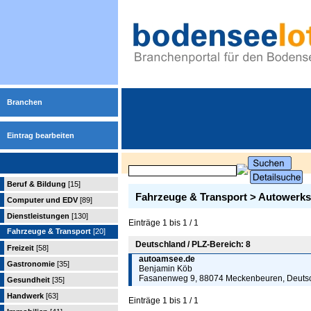
Branchen
Eintrag bearbeiten
Beruf & Bildung
[15]
Fahrzeuge & Transport > Autowerks
Computer und EDV
[89]
Dienstleistungen
[130]
Einträge 1 bis 1 / 1
Fahrzeuge & Transport
[20]
Deutschland / PLZ-Bereich: 8
Freizeit
[58]
autoamsee.de
Gastronomie
[35]
Benjamin Köb
Fasanenweg 9, 88074 Meckenbeuren, Deuts
Gesundheit
[35]
Handwerk
[63]
Einträge 1 bis 1 / 1