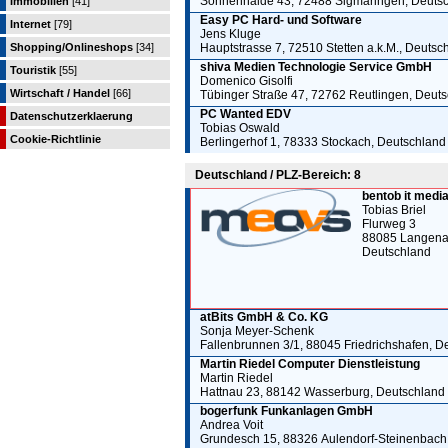
Sonnenhalde 43, 72488 Sigmaringen, Deuts
Immobilien
[41]
Easy PC Hard- und Software
Internet
[79]
Jens Kluge
Shopping/Onlineshops
[34]
Hauptstrasse 7, 72510 Stetten a.k.M., Deutsc
shiva Medien Technologie Service GmbH
Touristik
[55]
Domenico Gisolfi
Wirtschaft / Handel
[66]
Tübinger Straße 47, 72762 Reutlingen, Deut
PC Wanted EDV
Datenschutzerklaerung
Tobias Oswald
Cookie-Richtlinie
Berlingerhof 1, 78333 Stockach, Deutschland
Deutschland / PLZ-Bereich: 8
bentob it med
Tobias Briel
Flurweg 3
88085 Langena
Deutschland
atBits GmbH & Co. KG
Sonja Meyer-Schenk
Fallenbrunnen 3/1, 88045 Friedrichshafen, D
Martin Riedel Computer Dienstleistung
Martin Riedel
Hattnau 23, 88142 Wasserburg, Deutschland
bogerfunk Funkanlagen GmbH
Andrea Voit
Grundesch 15, 88326 Aulendorf-Steinenbach