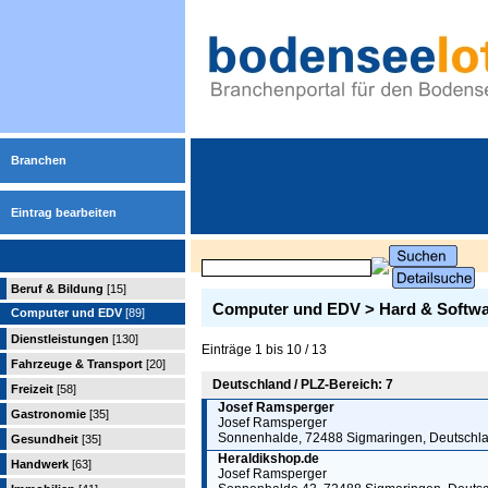
Branchen
Eintrag bearbeiten
Beruf & Bildung
[15]
Computer und EDV > Hard & Softwa
Computer und EDV
[89]
Dienstleistungen
[130]
Einträge 1 bis 10 / 13
Fahrzeuge & Transport
[20]
Deutschland / PLZ-Bereich: 7
Freizeit
[58]
Josef Ramsperger
Gastronomie
[35]
Josef Ramsperger
Sonnenhalde, 72488 Sigmaringen, Deutschl
Gesundheit
[35]
Heraldikshop.de
Handwerk
[63]
Josef Ramsperger