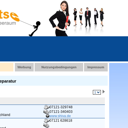
Werbung
Nutzungsbedingungen
Impressum
eparatur
07121-329748
07121-340403
schland
www.shiva.de
07121 628618