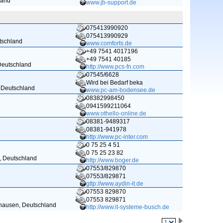
land
www.jb-support.de
075413990920
075413990929
utschland
www.comforts.de
+49 7541 4017196
+49 7541 40185
 Deutschland
http://www.pcs-fn.com
07545/6628
Wird bei Bedarf beka
, Deutschland
www.pc-am-bodensee.de
08382998450
0941599211064
www.othello-online.de
08381-9489317
08381-941978
http://www.pc-inter.com
0 75 25 4 51
0 75 25 23 82
, Deutschland
http://www.boger.de
07553/829870
07553/829871
gttp://www.aydin-it.de
07553 829870
07553 829871
hausen, Deutschland
http://www.it-systeme-busch.de