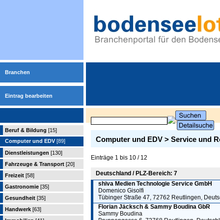
Branchen
Eintrag bearbeiten
Beruf & Bildung
[15]
Computer und EDV > Service und R
Computer und EDV
[89]
Dienstleistungen
[130]
Einträge 1 bis 10 / 12
Fahrzeuge & Transport
[20]
Deutschland / PLZ-Bereich: 7
Freizeit
[58]
shiva Medien Technologie Service GmbH
Gastronomie
[35]
Domenico Gisolfi
Tübinger Straße 47, 72762 Reutlingen, Deut
Gesundheit
[35]
Florian Jäcksch & Sammy Boudina GbR
Handwerk
[63]
Sammy Boudina