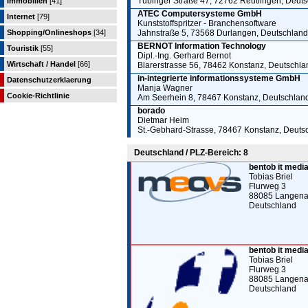
Tübinger Straße 47, 72762 Reutlingen, Deut
Immobilien
[41]
ATEC Computersysteme GmbH
Internet
[79]
Kunststoffspritzer - Branchensoftware
Shopping/Onlineshops
[34]
Jahnstraße 5, 73568 Durlangen, Deutschland
BERNOT Information Technology
Touristik
[55]
Dipl.-Ing. Gerhard Bernot
Wirtschaft / Handel
[66]
Blarerstrasse 56, 78462 Konstanz, Deutschla
in-integrierte informationssysteme GmbH
Datenschutzerklaerung
Manja Wagner
Cookie-Richtlinie
Am Seerhein 8, 78467 Konstanz, Deutschlan
borado
Dietmar Heim
St.-Gebhard-Strasse, 78467 Konstanz, Deuts
Deutschland / PLZ-Bereich: 8
bentob it med
Tobias Briel
Flurweg 3
88085 Langena
Deutschland
bentob it med
Tobias Briel
Flurweg 3
88085 Langena
Deutschland