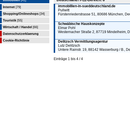
Deutschland / PLZ-Bereich: 8
Immobilien
[41]
immobillien-in-sueddeutschland.de
Internet
[79]
Pullwitt
Shopping/Onlineshops
[34]
Fürstenriederstrasse 51, 80686 München, De
Touristik
[55]
Schwäbische Hauskonzepte
Wirtschaft / Handel
[66]
Elmar Pohl
Westernacher Straße 2, 87719 Mindelheim, 
Datenschutzerklaerung
Cookie-Richtlinie
Delitzsch Vermittlungsagentur
Lutz Delitzsch
Untere Rainstr. 19, 88142 Wasserburg / B., D
Einträge 1 bis 4 / 4