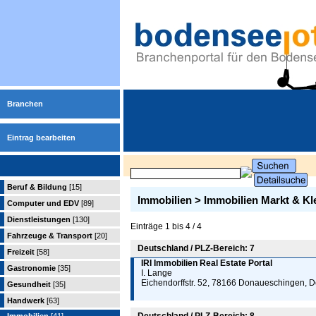
Branchen
Eintrag bearbeiten
Beruf & Bildung
[15]
Immobilien > Immobilien Markt & Kl
Computer und EDV
[89]
Dienstleistungen
[130]
Einträge 1 bis 4 / 4
Fahrzeuge & Transport
[20]
Deutschland / PLZ-Bereich: 7
Freizeit
[58]
IRI Immobilien Real Estate Portal
Gastronomie
[35]
I. Lange
Eichendorffstr. 52, 78166 Donaueschingen, 
Gesundheit
[35]
Handwerk
[63]