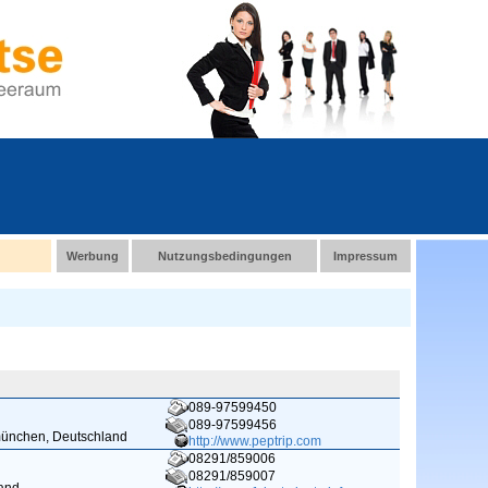
Werbung
Nutzungsbedingungen
Impressum
089-97599450
089-97599456
münchen, Deutschland
http://www.peptrip.com
08291/859006
08291/859007