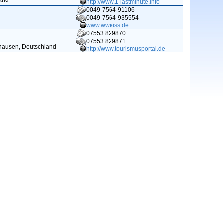
and
http://www.1-lastminute.info
0049-7564-91106
0049-7564-935554
www.wweiss.de
07553 829870
07553 829871
hausen, Deutschland
http://www.tourismusportal.de