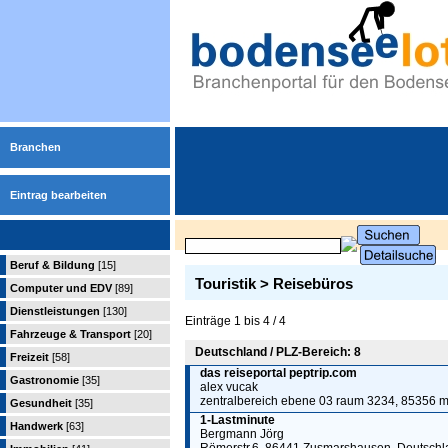
Branchen
Eintrag bearbeiten
Beruf & Bildung
[15]
Touristik > Reisebüros
Computer und EDV
[89]
Dienstleistungen
[130]
Einträge 1 bis 4 / 4
Fahrzeuge & Transport
[20]
Deutschland / PLZ-Bereich: 8
Freizeit
[58]
das reiseportal peptrip.com
Gastronomie
[35]
alex vucak
zentralbereich ebene 03 raum 3234, 85356 
Gesundheit
[35]
1-Lastminute
Handwerk
[63]
Bergmann Jörg