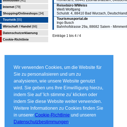
Römerstr.6, 86441 Zusmarshausen, Deutschl
Immobilien
[41]
Reisebüro WWeiss
Internet
[79]
Weiß Wolfgang
Schulstr. 4, 88410 Bad Wurzach, Deutschland
Shopping/Onlineshops
[34]
Tourismusportal.de
Touristik
[55]
Ingo Busch
Wirtschaft / Handel
[66]
Bahnhofstrasse 29a, 88682 Salem - Mimmen
Datenschutzerklaerung
Einträge 1 bis 4 / 4
Cookie-Richtlinie
Wir verwenden Cookies, um die Website für
Sie zu personalisieren und um zu
analysieren, wie unsere Website genutzt
wird. Sie geben uns Ihre Einwilligung hierzu,
indem Sie auf 'Ich stimme zu' klicken oder
indem Sie diese Website weiter verwenden.
Weitere Informationen zu Cookies finden Sie
in unserer
Cookie-Richtlinie
und unseren
Datenschutzbestimmungen
.