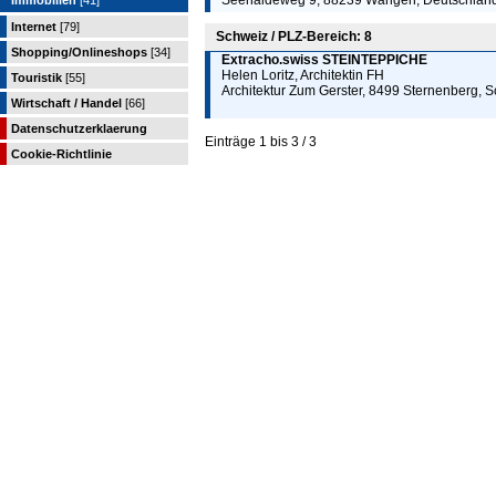
Seehaldeweg 9, 88239 Wangen, Deutschlan
Immobilien
[41]
Internet
[79]
Schweiz / PLZ-Bereich: 8
Shopping/Onlineshops
[34]
Extracho.swiss STEINTEPPICHE
Helen Loritz, Architektin FH
Touristik
[55]
Architektur Zum Gerster, 8499 Sternenberg, 
Wirtschaft / Handel
[66]
Datenschutzerklaerung
Einträge 1 bis 3 / 3
Cookie-Richtlinie