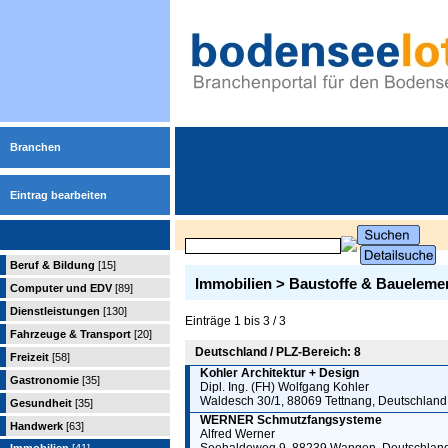
Branchen
Eintrag bearbeiten
Beruf & Bildung
[15]
Immobilien > Baustoffe & Baueleme
Computer und EDV
[89]
Dienstleistungen
[130]
Einträge 1 bis 3 / 3
Fahrzeuge & Transport
[20]
Deutschland / PLZ-Bereich: 8
Freizeit
[58]
Kohler Architektur + Design
Gastronomie
[35]
Dipl. Ing. (FH) Wolfgang Kohler
Waldesch 30/1, 88069 Tettnang, Deutschland
Gesundheit
[35]
WERNER Schmutzfangsysteme
Handwerk
[63]
Alfred Werner