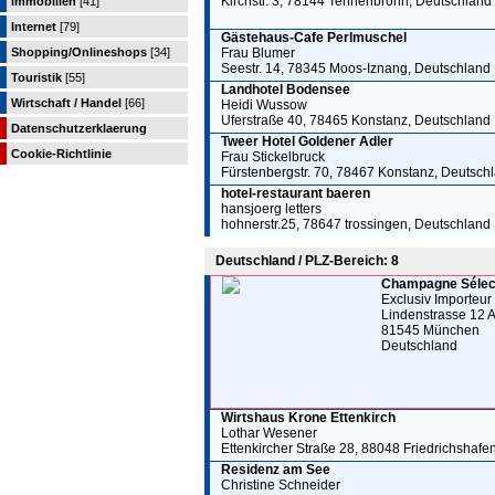
Kirchstr. 3, 78144 Tennenbronn, Deutschland
Immobilien
[41]
Internet
[79]
Gästehaus-Cafe Perlmuschel
Shopping/Onlineshops
[34]
Frau Blumer
Seestr. 14, 78345 Moos-Iznang, Deutschland
Touristik
[55]
Landhotel Bodensee
Wirtschaft / Handel
[66]
Heidi Wussow
Uferstraße 40, 78465 Konstanz, Deutschland
Datenschutzerklaerung
Tweer Hotel Goldener Adler
Cookie-Richtlinie
Frau Stickelbruck
Fürstenbergstr. 70, 78467 Konstanz, Deutsch
hotel-restaurant baeren
hansjoerg letters
hohnerstr.25, 78647 trossingen, Deutschland
Deutschland / PLZ-Bereich: 8
Champagne Sélect
Exclusiv Importeur
Lindenstrasse 12 
81545 München
Deutschland
Wirtshaus Krone Ettenkirch
Lothar Wesener
Ettenkircher Straße 28, 88048 Friedrichshafe
Residenz am See
Christine Schneider