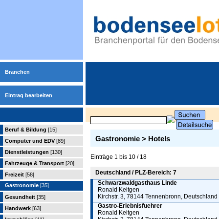
Branchen
Eintrag bearbeiten
Beruf & Bildung
[15]
Gastronomie > Hotels
Computer und EDV
[89]
Dienstleistungen
[130]
Einträge 1 bis 10 / 18
Fahrzeuge & Transport
[20]
Deutschland / PLZ-Bereich: 7
Freizeit
[58]
Schwarzwaldgasthaus Linde
Gastronomie
[35]
Ronald Keitgen
Kirchstr. 3, 78144 Tennenbronn, Deutschland
Gesundheit
[35]
Gastro-Erlebnisfuehrer
Handwerk
[63]
Ronald Keitgen