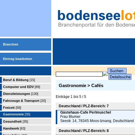
Branchen
Eintrag bearbeiten
Beruf & Bildung
[15]
Gastronomie > Cafés
Computer und EDV
[89]
Dienstleistungen
[130]
Einträge 1 bis 5 / 5
Fahrzeuge & Transport
[20]
Deutschland / PLZ-Bereich: 7
Freizeit
[58]
Gästehaus-Cafe Perlmuschel
Gastronomie
[35]
Frau Blumer
Seestr. 14, 78345 Moos-Iznang, Deutschland
Gesundheit
[35]
Handwerk
[63]
Deutschland / PLZ-Bereich: 8