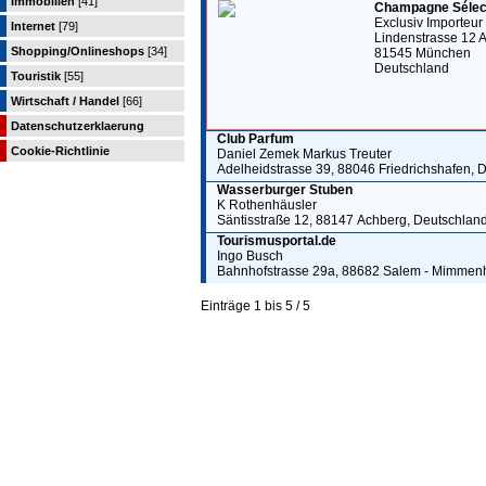
Immobilien
[41]
Champagne Sélect
Exclusiv Importeur
Internet
[79]
Lindenstrasse 12 
Shopping/Onlineshops
[34]
81545 München
Deutschland
Touristik
[55]
Wirtschaft / Handel
[66]
Datenschutzerklaerung
Club Parfum
Cookie-Richtlinie
Daniel Zemek Markus Treuter
Adelheidstrasse 39, 88046 Friedrichshafen, 
Wasserburger Stuben
K Rothenhäusler
Säntisstraße 12, 88147 Achberg, Deutschlan
Tourismusportal.de
Ingo Busch
Bahnhofstrasse 29a, 88682 Salem - Mimmen
Einträge 1 bis 5 / 5