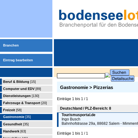
Branchen
Eintrag bearbeiten
Beruf & Bildung
[15]
Gastronomie > Pizzerias
Computer und EDV
[89]
Dienstleistungen
[130]
Einträge 1 bis 1 / 1
Fahrzeuge & Transport
[20]
Deutschland / PLZ-Bereich: 8
Freizeit
[58]
Tourismusportal.de
Gastronomie
[35]
Ingo Busch
Bahnhofstrasse 29a, 88682 Salem - Mimmen
Gesundheit
[35]
Handwerk
[63]
Einträge 1 bis 1 / 1