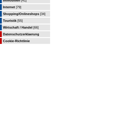
Immobilien
[41]
Internet
[79]
Shopping/Onlineshops
[34]
Touristik
[55]
Wirtschaft / Handel
[66]
Datenschutzerklaerung
Cookie-Richtlinie