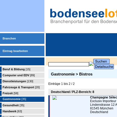
Branchen
Eintrag bearbeiten
Beruf & Bildung
[15]
Gastronomie > Bistros
Computer und EDV
[89]
Dienstleistungen
[130]
Einträge 1 bis 2 / 2
Fahrzeuge & Transport
[20]
Deutschland / PLZ-Bereich: 8
Freizeit
[58]
Champagne Sélect
Gastronomie
[35]
Exclusiv Importeur
Lindenstrasse 12 
Gesundheit
[35]
81545 München
Handwerk
[63]
Deutschland