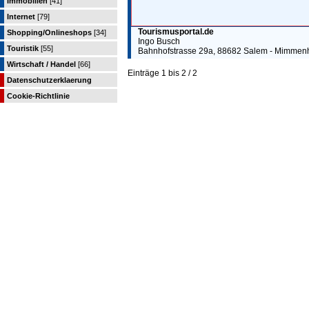
Immobilien
[41]
Internet
[79]
Tourismusportal.de
Shopping/Onlineshops
[34]
Ingo Busch
Touristik
[55]
Bahnhofstrasse 29a, 88682 Salem - Mimmen
Wirtschaft / Handel
[66]
Einträge 1 bis 2 / 2
Datenschutzerklaerung
Cookie-Richtlinie