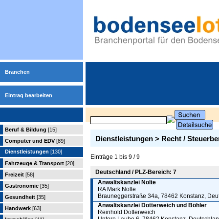
Branchen
Eintrag bearbeiten
Beruf & Bildung
[15]
Dienstleistungen > Recht / Steuerb
Computer und EDV
[89]
Dienstleistungen
[130]
Einträge 1 bis 9 / 9
Fahrzeuge & Transport
[20]
Deutschland / PLZ-Bereich: 7
Freizeit
[58]
Anwaltskanzlei Nolte
Gastronomie
[35]
RA Mark Nolte
Brauneggerstraße 34a, 78462 Konstanz, Deu
Gesundheit
[35]
Anwaltskanzlei Dotterweich und Böhler
Handwerk
[63]
Reinhold Dotterweich