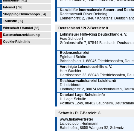
Untere Laube 6, 78462 Konstanz, Deutschla
Immobilien
[41]
Internet
[79]
Kanzlei für internationale Steuer- und Rec
Rechtsanwalt Oliver Dehning
Shopping/Onlineshops
[34]
Lohnerhofstr. 2, 78467 Konstanz, Deutschlan
Touristik
[55]
Wirtschaft / Handel
[66]
Deutschland / PLZ-Bereich: 8
Lohnsteuer Hilfe-Ring Deutschland e. V.
Datenschutzerklaerung
Frau Schubert
Cookie-Richtlinie
Grüntenstraße 7, 87544 Blaichach, Deutschl
Bodenseekanzlei
Eginhard Schön
Bahnhofplatz 1, 88045 Friedrichshafen, Deut
Vereinigte Lohnsteuerhilfe e. V.
Herr Wachter
Harrössenstr. 23, 88048 Friedrichshafen, Deu
Rechtsanwaltskanzlei Luickhardt
D. Luickhardt
Lindberghstr. 2, 88074 Meckenbeuren, Deuts
Detektei Lage-Schulte.info
H. Lage-Schulte
Postfach 1249, 88462 Laupheim, Deutschlan
Schweiz / PLZ-Bereich: 8
www.fiskalvertreter
Lic.oec.publ. Hürlimann
Bahnhofstr., 8855 Wangen SZ, Schweiz